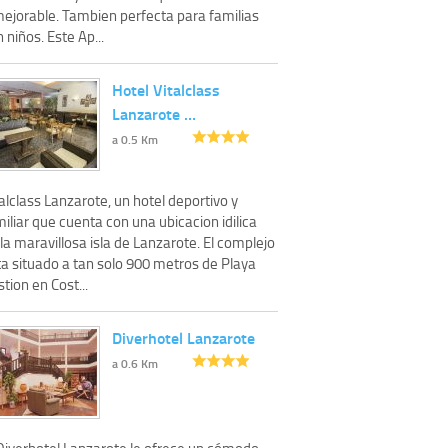
mejorable. Tambien perfecta para familias
 niños. Este Ap...
Hotel Vitalclass
Lanzarote …
a 0.5 Km
alclass Lanzarote, un hotel deportivo y
iliar que cuenta con una ubicacion idilica
la maravillosa isla de Lanzarote. El complejo
ta situado a tan solo 900 metros de Playa
tion en Cost...
Diverhotel Lanzarote
a 0.6 Km
 Diverhotel Lanzarote le ofrece un cómodo