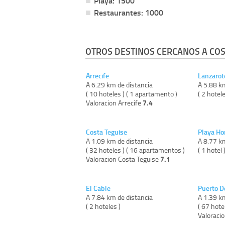
Playa: 1500
Restaurantes: 1000
OTROS DESTINOS CERCANOS A COS
Arrecife
Lanzarot
A 6.29 km de distancia
A 5.88 k
( 10 hoteles ) ( 1 apartamento )
( 2 hotele
7.4
Valoracion Arrecife
Costa Teguise
Playa H
A 1.09 km de distancia
A 8.77 k
( 32 hoteles ) ( 16 apartamentos )
( 1 hotel 
7.1
Valoracion Costa Teguise
El Cable
Puerto D
A 7.84 km de distancia
A 1.39 k
( 2 hoteles )
( 67 hote
Valoraci