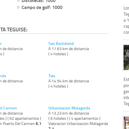
Discotecas: 1000
Campo de golf: 1000
Lo
Teg
a 1
cap
TA TEGUISE:
com
e
San Bartolomé
m de distancia
A 11.63 km de distancia
s )
( 4 hoteles )
onda
Tias
Es
m de distancia
A 14.94 km de distancia
po
)
( 4 hoteles )
ge
in
Teg
el Carmen
Urbanizacion Matagorda
m de distancia
A 13.23 km de distancia
les ) ( 62 apartamentos )
( 6 hoteles ) ( 4 apartamentos )
6.1
on Puerto Del Carmen
Valoracion Urbanizacion Matagorda
7.1