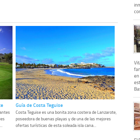
in
con
Vit
fam
en 
es
Bas
te
Guía de Costa Teguise
nantes
Costa Teguise es una bonita zona costera de Lanzarote,
res
poseedora de buenas playas y de una de las mejores
..
ofertas turísticas de esta soleada isla cana...
El