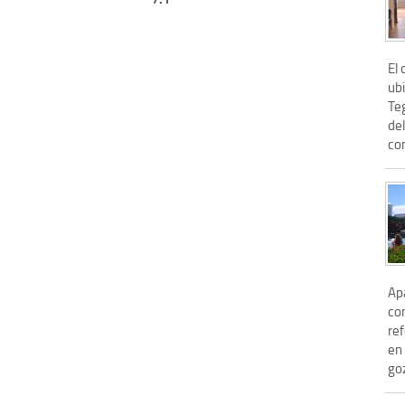
El
ubi
Teg
de
com
Ap
co
re
en
goz