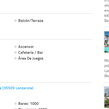
al
en
kil
Balcón/Terraza
Bas
Ascensor
Cafetería / Bar
Área De Juegos
Mod
pob
La
Blu
e (35509 Lanzarote)
Bares: 1000