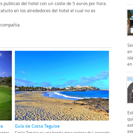
s publicas del hotel con un coste de 5 euros por hora.
atuito en los alrededores del hotel el cual no es
 compañia.
Si
en 
is
en 
Est
qui
ext
te
Guía de Costa Teguise
in
nantes
Costa Teguise es una bonita zona costera de Lanzarote,