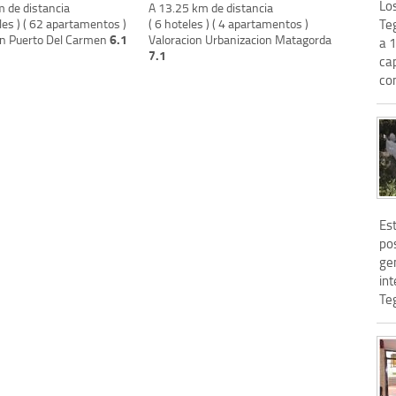
Lo
m de distancia
A 13.25 km de distancia
les ) ( 62 apartamentos )
( 6 hoteles ) ( 4 apartamentos )
Teg
6.1
on Puerto Del Carmen
Valoracion Urbanizacion Matagorda
a 1
7.1
cap
com
Es
po
ge
in
Teg