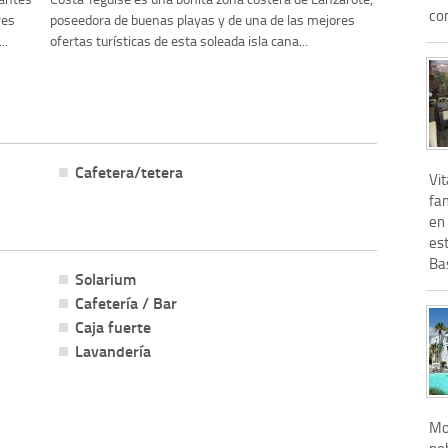
con
res
poseedora de buenas playas y de una de las mejores
..
ofertas turísticas de esta soleada isla cana...
Cafetera/tetera
Vit
fam
en 
es
Bas
Solarium
Cafetería / Bar
Caja fuerte
Lavandería
Mod
pob