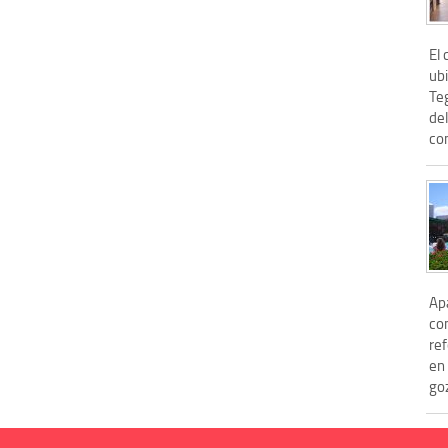
El
ubi
Teg
de
com
Ap
co
re
en
goz