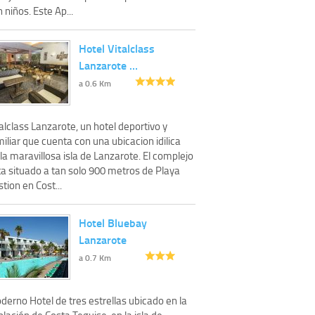
 niños. Este Ap...
Hotel Vitalclass
Lanzarote …
a 0.6 Km
alclass Lanzarote, un hotel deportivo y
iliar que cuenta con una ubicacion idilica
la maravillosa isla de Lanzarote. El complejo
ta situado a tan solo 900 metros de Playa
tion en Cost...
Hotel Bluebay
Lanzarote
a 0.7 Km
erno Hotel de tres estrellas ubicado en la
lación de Costa Teguise, en la isla de