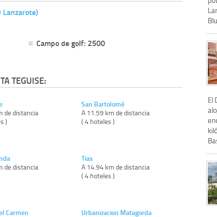
La
9 Lanzarote)
Blu
Campo de golf: 2500
TA TEGUISE:
El
e
San Bartolomé
al
m de distancia
A 11.59 km de distancia
en
s )
( 4 hoteles )
kil
Bas
onda
Tias
m de distancia
A 14.94 km de distancia
)
( 4 hoteles )
el Carmen
Urbanizacion Matagorda