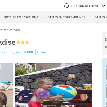
ATENCIÓN AL CLIENTE
HOTELES EN BARCELONA
HOTELES EN TORREMOLINOS
HOTELES E
zarote Paradise
adise
D
h
)
928826088
Opina
rote