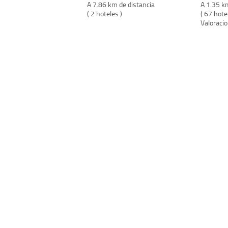
A 7.86 km de distancia
A 1.35 k
( 2 hoteles )
( 67 hote
Valoraci