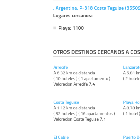
. Argentina, P-318 Costa Teguise (3550
Lugares cercanos:
Playa: 1100
OTROS DESTINOS CERCANOS A COS
Arrecife
Lanzarot
A 6.32 km de distancia
A 5.81 k
( 10 hoteles ) ( 1 apartamento )
( 2 hotele
7.4
Valoracion Arrecife
Costa Teguise
Playa H
A 1.12 km de distancia
A 8.78 k
( 32 hoteles ) ( 16 apartamentos )
( 1 hotel 
7.1
Valoracion Costa Teguise
El Cable
Puerto D