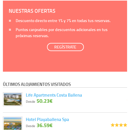
NUESTRAS OFERTAS
Descuento directo entre
1%
y
7%
en todas tus reservas.
Puntos canjeables por descuentos adicionales en tus
próximas reservas.
REGÍSTRATE
ÚLTIMOS ALOJAMIENTOS VISITADOS
Life Apartments Costa Ballena
50.23€
Desde
Hotel Playaballena Spa
36.59€
Desde