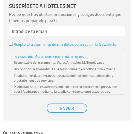
SUSCRÍBETE A HOTELES.NET
Recibe nuestras ofertas, promociones y códigos descuento que
tenemos preparado para ti.
Acepto el tratamiento de mis datos para recibir la Newsletter
INFORMACIÓN BÁSICA SOBRE PROTECCIÓN DE DATOS
Responsable del tratamiento:
Viajes Anticiclón S.L/Hoteles.net
Dirección del responsable:
Calle Mayor número 46,30893 Lorca - Murcia
Finalidad:
sus datos serán usados para poder atender sus solicitudes y
prestarle nuestros servicios.
Publicidad:
solo le enviaremos publicidad con su autorización previa, que
podrá facilitarnos mediante la casilla correspondiente establecida al
efecto.
Base Jurídica:
únicamente trataremos sus datos con su consentimiento
ENVIAR
previo, que podrá facilitarnos mediante la casilla correspondiente
establecida al efecto.
Destinatarios:
con carácter general, sólo el personal de nuestra entidad
que esté debidamente autorizado podrá tener conocimiento de la
información que le pedimos. No se comunicarán datos a terceros.
ÚLTIMAS OPINIONES