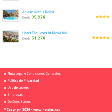
Advise Hotels Reina
35.97€
Desde
Hotel The Level At Meliá Vill…
51.27€
Desde
Nota Legal y Condiciones Generales
Política de Privacidad
Uso de cookies
Empresas
Quiénes Somos
© Copyrigth 2026 - www.hoteles.net