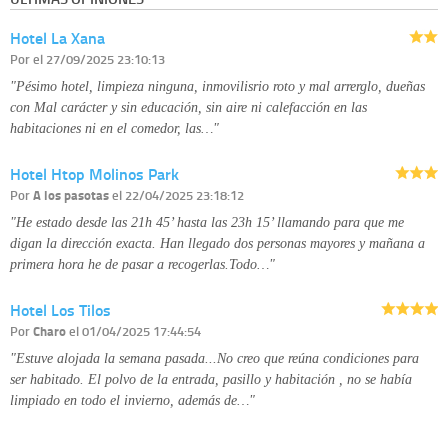
Derechos:
tiene derecho a saber qué información tenemos sobre usted,
corregirla y eliminarla, tal y como se explica en la información adicional
Hotel La Xana
disponible en nuestra página web.
Información complementaria:
Puede consultar la información adicional y
Por
el 27/09/2025 23:10:13
detallada sobre cómo tratamos sus datos en la
política de privacidad
"Pésimo hotel, limpieza ninguna, inmovilisrio roto y mal arrerglo, dueñas
con Mal carácter y sin educación, sin aire ni calefacción en las
habitaciones ni en el comedor, las…"
Hotel Htop Molinos Park
Por
A los pasotas
el 22/04/2025 23:18:12
"He estado desde las 21h 45’ hasta las 23h 15’ llamando para que me
digan la dirección exacta. Han llegado dos personas mayores y mañana a
primera hora he de pasar a recogerlas.Todo…"
Hotel Los Tilos
Por
Charo
el 01/04/2025 17:44:54
"Estuve alojada la semana pasada...No creo que reúna condiciones para
ser habitado. El polvo de la entrada, pasillo y habitación , no se había
limpiado en todo el invierno, además de…"