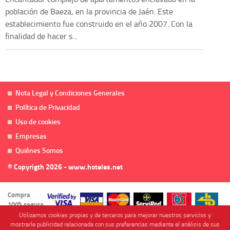
población de Baeza, en la provincia de Jaén. Este
establecimiento fue construido en el año 2007. Con la
finalidad de hacer s...
Nota Legal y Condiciones Generales
Política de Privacidad
Uso de cookies
Empresas
Quiénes Somos
© Copyrigth 2026 - www.hoteles.net
Compra
100% segura
Utilizamos cookies propias y de terceros para mejorar nuestros servicios y
mostrarle publicidad relacionada con sus preferencias mediante el análisis de sus