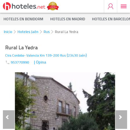
HOTELES EN BENIDORM
HOTELES EN MADRID
HOTELES EN BARCELO
Inicio
Hoteles Jaén
Rus
Rural La Yedra
Rural La Yedra
(
)
Ctra Cordoba- Valencia Km 139-200
Rus
23430
Jaén
| Opina
953770990