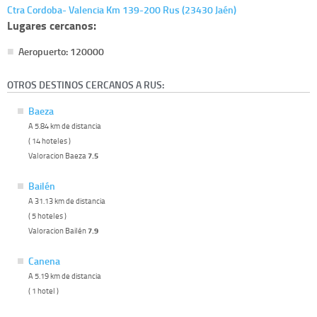
Ctra Cordoba- Valencia Km 139-200 Rus (23430 Jaén)
Lugares cercanos:
Aeropuerto: 120000
OTROS DESTINOS CERCANOS A RUS:
Baeza
A 5.84 km de distancia
( 14 hoteles )
Valoracion Baeza
7.5
Bailén
A 31.13 km de distancia
( 5 hoteles )
Valoracion Bailén
7.9
Canena
A 5.19 km de distancia
( 1 hotel )