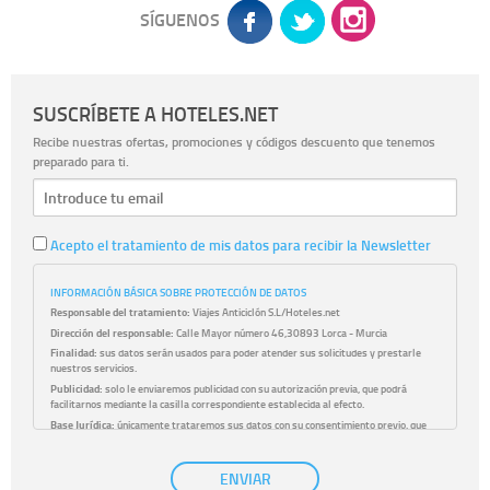
SÍGUENOS
SUSCRÍBETE A HOTELES.NET
Recibe nuestras ofertas, promociones y códigos descuento que tenemos
preparado para ti.
Acepto el tratamiento de mis datos para recibir la Newsletter
INFORMACIÓN BÁSICA SOBRE PROTECCIÓN DE DATOS
Responsable del tratamiento:
Viajes Anticiclón S.L/Hoteles.net
Dirección del responsable:
Calle Mayor número 46,30893 Lorca - Murcia
Finalidad:
sus datos serán usados para poder atender sus solicitudes y prestarle
nuestros servicios.
Publicidad:
solo le enviaremos publicidad con su autorización previa, que podrá
facilitarnos mediante la casilla correspondiente establecida al efecto.
Base Jurídica:
únicamente trataremos sus datos con su consentimiento previo, que
podrá facilitarnos mediante la casilla correspondiente establecida al efecto.
Destinatarios:
con carácter general, sólo el personal de nuestra entidad que esté
ENVIAR
debidamente autorizado podrá tener conocimiento de la información que le pedimos.