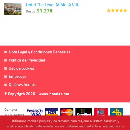
Hotel The Level At Meliá Vill…
51.27€
Desde
Nota Legal y Condiciones Generales
Política de Privacidad
Uso de cookies
Empresas
Quiénes Somos
© Copyrigth 2026 - www.hoteles.net
Compra
100% segura
Utilizamos cookies propias y de terceros para mejorar nuestros servicios y
mostrarle publicidad relacionada con sus preferencias mediante el análisis de sus