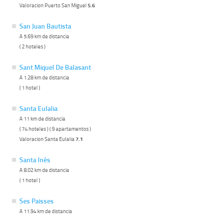
Valoracion Puerto San Miguel
5.6
San Juan Bautista
A 5.69 km de distancia
( 2 hoteles )
Sant Miquel De Balasant
A 1.28 km de distancia
( 1 hotel )
Santa Eulalia
A 11 km de distancia
( 74 hoteles ) ( 9 apartamentos )
Valoracion Santa Eulalia
7.1
Santa Inés
A 8.02 km de distancia
( 1 hotel )
Ses Paisses
A 11.94 km de distancia