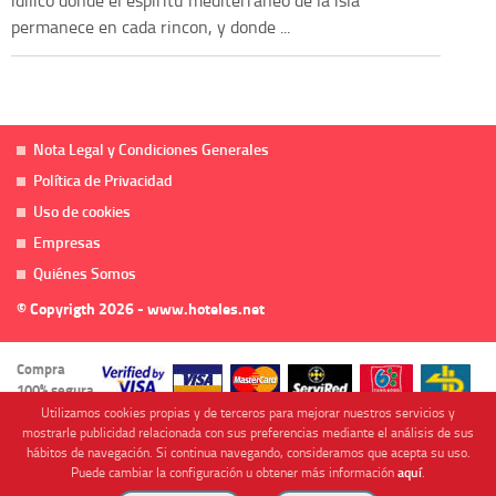
permanece en cada rincon, y donde ...
Nota Legal y Condiciones Generales
Política de Privacidad
Uso de cookies
Empresas
Quiénes Somos
© Copyrigth 2026 - www.hoteles.net
Compra
100% segura
Utilizamos cookies propias y de terceros para mejorar nuestros servicios y
mostrarle publicidad relacionada con sus preferencias mediante el análisis de sus
hábitos de navegación. Si continua navegando, consideramos que acepta su uso.
Puede cambiar la configuración u obtener más información
aquí
.