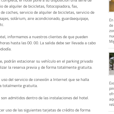
 completa, el hotel pone a su disposición una serie de
o de alquiler de bicicletas, fotocopiadora, fax,
 de coches, servicio de alquiler de bicicletas, servicio de
ajes, solárium, aire acondicionado, guardaequipaje,
En 
tc.
de 
zon
nu
otel, informamos a nuestros clientes de que pueden
Mig
 horas hasta las 00. 00. La salida debe ser llevada a cabo
diodía.
e, podrán estacionar su vehículo en el parking privado
lizar la reserva previa y de forma totalmente gratuita.
uso del servicio de conexión a Internet que se halla
Ex
a totalmente gratuita.
pin
of
on admitidos dentro de las instalaciones del hotel.
aq
rel
er uso de las siguientes tarjetas de crédito de forma