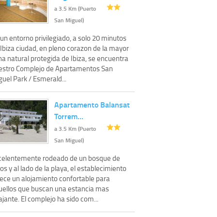
a 3.5 Km (Puerto
San Miguel)
un entorno privilegiado, a solo 20 minutos
Ibiza ciudad, en pleno corazon de la mayor
a natural protegida de Ibiza, se encuentra
estro Complejo de Apartamentos San
uel Park / Esmerald...
Apartamento Balansat
Torrem…
a 3.5 Km (Puerto
San Miguel)
celentemente rodeado de un bosque de
os y al lado de la playa, el establecimiento
rece un alojamiento confortable para
uellos que buscan una estancia mas
ajante. El complejo ha sido com...