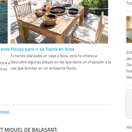
Tod
 este
Playas para ir de fiesta en Ibiza
Ent
Si tienes planeado un viaje a Ibiza, esto te interesa.
de
Descubre algunas playas en las que darte un chapuzón a la
tica a
De
vez que brindas en un ambiente festiv...
 tres
hu
die
biza)
Hot
T MIQUEL DE BALASANT: