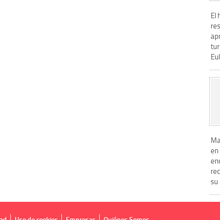
El 
re
ap
tur
Eul
Mag
en 
enc
re
su 
dad
Uso de cookies
Empresas
Quiénes Somos