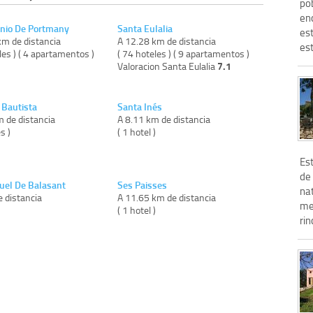
po
enc
nio De Portmany
Santa Eulalia
es
km de distancia
A 12.28 km de distancia
est
les ) ( 4 apartamentos )
( 74 hoteles ) ( 9 apartamentos )
7.1
Valoracion Santa Eulalia
 Bautista
Santa Inés
m de distancia
A 8.11 km de distancia
s )
( 1 hotel )
Est
de 
uel De Balasant
Ses Paisses
nat
 distancia
A 11.65 km de distancia
me
)
( 1 hotel )
rin