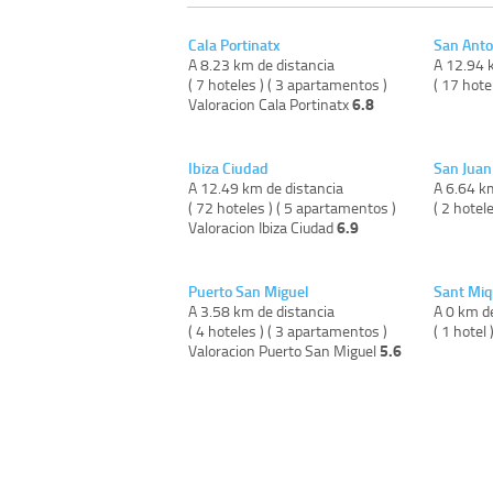
Cala Portinatx
San Anto
A 8.23 km de distancia
A 12.94 
( 7 hoteles ) ( 3 apartamentos )
( 17 hote
6.8
Valoracion Cala Portinatx
Ibiza Ciudad
San Juan
A 12.49 km de distancia
A 6.64 k
( 72 hoteles ) ( 5 apartamentos )
( 2 hotele
6.9
Valoracion Ibiza Ciudad
Puerto San Miguel
Sant Miq
A 3.58 km de distancia
A 0 km de
( 4 hoteles ) ( 3 apartamentos )
( 1 hotel 
5.6
Valoracion Puerto San Miguel