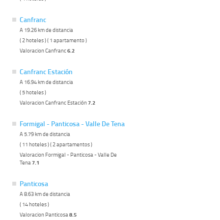
Canfranc
A 19.26 km de distancia
( 2 hoteles ) ( 1 apartamento )
Valoracion Canfranc
6.2
Canfranc Estación
A 16.94 km de distancia
( 5 hoteles )
Valoracion Canfranc Estación
7.2
Formigal - Panticosa - Valle De Tena
A 5.79 km de distancia
( 11 hoteles ) ( 2 apartamentos )
Valoracion Formigal - Panticosa - Valle De
Tena
7.1
Panticosa
A 8.63 km de distancia
( 14 hoteles )
Valoracion Panticosa
8.5