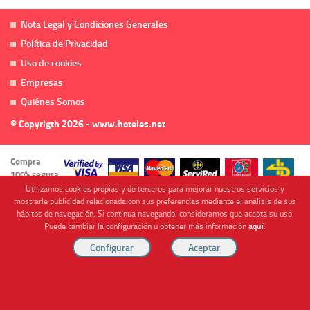
Nota Legal y Condiciones Generales
Política de Privacidad
Uso de cookies
Empresas
Quiénes Somos
© Copyrigth 2026 - www.hoteles.net
Compra
100% segura
Utilizamos cookies propias y de terceros para mejorar nuestros servicios y
mostrarle publicidad relacionada con sus preferencias mediante el análisis de sus
hábitos de navegación. Si continua navegando, consideramos que acepta su uso.
Puede cambiar la configuración u obtener más información
aquí
.
Cofinanciado por
Viajes Anticiclón, S.L. Agencia de Viajes Online - C.I. MU-107-2-25. C/ Mayor nº46 Bajo,
CP: 30893, Almendricos (Murcia, Spain).