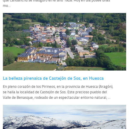
que Candanchú se inauguró en el año 1928. Hoy en día posee unas
mo...
La belleza pirenaica de Castejón de Sos, en Huesca
En pleno corazón de los Pirineos, en la provincia de Huesca (Aragón),
se halla la localidad de Castejón de Sos. Este precioso pueblo del
Valle de Benasque, rodeado de un espectacular entorno natural, ...