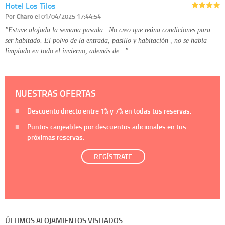
Hotel Los Tilos
Por
Charo
el 01/04/2025 17:44:54
"Estuve alojada la semana pasada...No creo que reúna condiciones para
ser habitado. El polvo de la entrada, pasillo y habitación , no se había
limpiado en todo el invierno, además de…"
NUESTRAS OFERTAS
Descuento directo entre
1%
y
7%
en todas tus reservas.
Puntos canjeables por descuentos adicionales en tus
próximas reservas.
REGÍSTRATE
ÚLTIMOS ALOJAMIENTOS VISITADOS