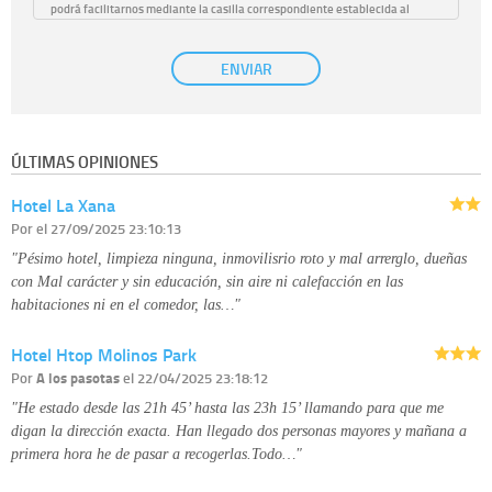
podrá facilitarnos mediante la casilla correspondiente establecida al
efecto.
Base Jurídica:
únicamente trataremos sus datos con su consentimiento
ENVIAR
previo, que podrá facilitarnos mediante la casilla correspondiente
establecida al efecto.
Destinatarios:
con carácter general, sólo el personal de nuestra entidad
que esté debidamente autorizado podrá tener conocimiento de la
información que le pedimos. No se comunicarán datos a terceros.
ÚLTIMAS OPINIONES
Derechos:
tiene derecho a saber qué información tenemos sobre usted,
corregirla y eliminarla, tal y como se explica en la información adicional
Hotel La Xana
disponible en nuestra página web.
Información complementaria:
Puede consultar la información adicional y
Por
el 27/09/2025 23:10:13
detallada sobre cómo tratamos sus datos en la
política de privacidad
"Pésimo hotel, limpieza ninguna, inmovilisrio roto y mal arrerglo, dueñas
con Mal carácter y sin educación, sin aire ni calefacción en las
habitaciones ni en el comedor, las…"
Hotel Htop Molinos Park
Por
A los pasotas
el 22/04/2025 23:18:12
"He estado desde las 21h 45’ hasta las 23h 15’ llamando para que me
digan la dirección exacta. Han llegado dos personas mayores y mañana a
primera hora he de pasar a recogerlas.Todo…"