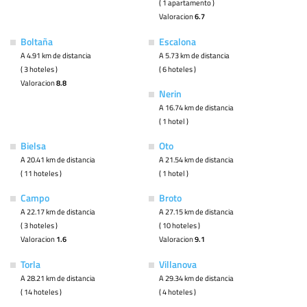
( 1 apartamento )
Valoracion
6.7
Boltaña
Escalona
A 4.91 km de distancia
A 5.73 km de distancia
( 3 hoteles )
( 6 hoteles )
Valoracion
8.8
Nerin
A 16.74 km de distancia
( 1 hotel )
Bielsa
Oto
A 20.41 km de distancia
A 21.54 km de distancia
( 11 hoteles )
( 1 hotel )
Campo
Broto
A 22.17 km de distancia
A 27.15 km de distancia
( 3 hoteles )
( 10 hoteles )
Valoracion
1.6
Valoracion
9.1
Torla
Villanova
A 28.21 km de distancia
A 29.34 km de distancia
( 14 hoteles )
( 4 hoteles )