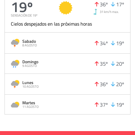
19º
36º
17º
31 km/h max.
SENSACIÓN DE 19º
Cielos despejados en las próximas horas
Sabado
34º
19º
8 AGOSTO
Domingo
35º
20º
9 AGOSTO
Lunes
36º
20º
10 AGOSTO
Martes
37º
19º
11 AGOSTO