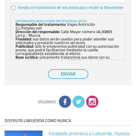
Acepto el tratamiento de mis datos para recibir la Newsletter
INFORMACIÓN BÁSICA SOBRE PROTECCIÓN DE DATOS
Responsable del tratamiento:
Viajes Anticiclón
S.L/Hoteles.net
Dirección del responsable:
Calle Mayor número 46,30893
Lorca - Murcia
Finalidad:
sus datos serán usados para poder atender sus
solicitudes y prestarle nuestros servicios.
Publicidad:
solo le enviaremos publicidad con su autorización
previa, que podrá facilitarnos mediante la casilla
correspondiente establecida al efecto.
Base Jurídica:
únicamente trataremos sus datos con su
consentimiento previo, que podrá facilitarnos mediante la
casilla correspondiente establecida al efecto.
Destinatarios:
con carácter general, sólo el personal de
nuestra entidad que esté debidamente autorizado podrá
ENVIAR
tener conocimiento de la información que le pedimos. No se
comunicarán datos a terceros.
Derechos:
tiene derecho a saber qué información tenemos
sobre usted, corregirla y eliminarla, tal y como se explica en
la información adicional disponible en nuestra página web.
Información complementaria:
Puede consultar la información
adicional y detallada sobre cómo tratamos sus datos en la
política de privacidad
SÍGUENOS
DISFRUTA LABUERDA COMO NUNCA
Escapada pirenaica a Labuerda, Huesca