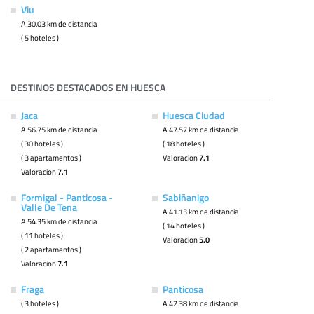
Viu
A 30.03 km de distancia
( 5 hoteles )
DESTINOS DESTACADOS EN HUESCA
Jaca
Huesca Ciudad
A 56.75 km de distancia
A 47.57 km de distancia
( 30 hoteles )
( 18 hoteles )
( 3 apartamentos )
Valoracion
7.1
Valoracion
7.1
Formigal - Panticosa -
Sabiñanigo
Valle De Tena
A 41.13 km de distancia
A 54.35 km de distancia
( 14 hoteles )
( 11 hoteles )
Valoracion
5.0
( 2 apartamentos )
Valoracion
7.1
Fraga
Panticosa
( 3 hoteles )
A 42.38 km de distancia