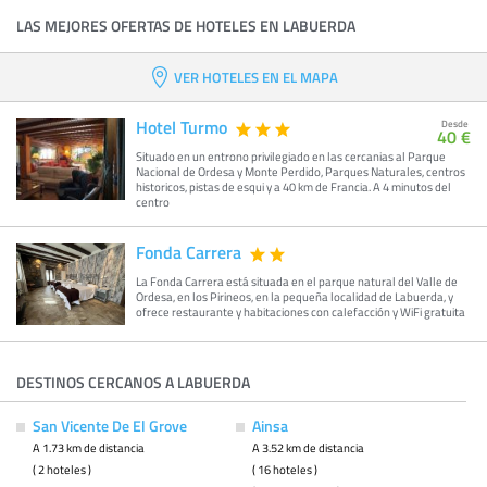
LAS MEJORES OFERTAS DE HOTELES EN LABUERDA
VER HOTELES EN EL MAPA
Hotel Turmo
Desde
40 €
Situado en un entrono privilegiado en las cercanias al Parque
Nacional de Ordesa y Monte Perdido, Parques Naturales, centros
historicos, pistas de esqui y a 40 km de Francia. A 4 minutos del
centro
Fonda Carrera
La Fonda Carrera está situada en el parque natural del Valle de
Ordesa, en los Pirineos, en la pequeña localidad de Labuerda, y
ofrece restaurante y habitaciones con calefacción y WiFi gratuita
DESTINOS CERCANOS A LABUERDA
San Vicente De El Grove
Ainsa
A 1.73 km de distancia
A 3.52 km de distancia
( 2 hoteles )
( 16 hoteles )