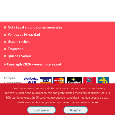
Nota Legal y Condiciones Generales
Política de Privacidad
Uso de cookies
Empresas
Quiénes Somos
© Copyrigth 2026 - www.hoteles.net
Compra
100% segura
Utilizamos cookies propias y de terceros para mejorar nuestros servicios y
mostrarle publicidad relacionada con sus preferencias mediante el análisis de sus
hábitos de navegación. Si continua navegando, consideramos que acepta su uso.
Puede cambiar la configuración u obtener más información
aquí
.
Cofinanciado por