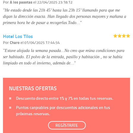
Por
A los pasotas
el 22/04/2025 23:18:12
"He estado desde las 21h 45’ hasta las 23h 15’ llamando para que me
digan la dirección exacta. Han llegado dos personas mayores y mañana a
primera hora he de pasar a recogerlas.Todo…"
Hotel Los Tilos
Por
Charo
el 01/04/2025 17:44:54
"Estuve alojada la semana pasada...No creo que reúna condiciones para
ser habitado. El polvo de la entrada, pasillo y habitación , no se había
limpiado en todo el invierno, además de…"
NUESTRAS OFERTAS
Descuento directo entre
1%
y
7%
en todas tus reservas.
Puntos canjeables por descuentos adicionales en tus
próximas reservas.
REGÍSTRATE