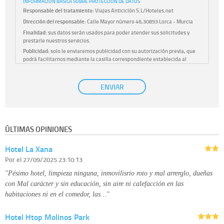
INFORMACIÓN BÁSICA SOBRE PROTECCIÓN DE DATOS
Responsable del tratamiento:
Viajes Anticiclón S.L/Hoteles.net
Dirección del responsable:
Calle Mayor número 46,30893 Lorca - Murcia
Finalidad:
sus datos serán usados para poder atender sus solicitudes y
prestarle nuestros servicios.
Publicidad:
solo le enviaremos publicidad con su autorización previa, que
podrá facilitarnos mediante la casilla correspondiente establecida al
efecto.
Base Jurídica:
únicamente trataremos sus datos con su consentimiento
ENVIAR
previo, que podrá facilitarnos mediante la casilla correspondiente
establecida al efecto.
Destinatarios:
con carácter general, sólo el personal de nuestra entidad
que esté debidamente autorizado podrá tener conocimiento de la
información que le pedimos. No se comunicarán datos a terceros.
ÚLTIMAS OPINIONES
Derechos:
tiene derecho a saber qué información tenemos sobre usted,
corregirla y eliminarla, tal y como se explica en la información adicional
Hotel La Xana
disponible en nuestra página web.
Información complementaria:
Puede consultar la información adicional y
Por
el 27/09/2025 23:10:13
detallada sobre cómo tratamos sus datos en la
política de privacidad
"Pésimo hotel, limpieza ninguna, inmovilisrio roto y mal arrerglo, dueñas
con Mal carácter y sin educación, sin aire ni calefacción en las
habitaciones ni en el comedor, las…"
Hotel Htop Molinos Park