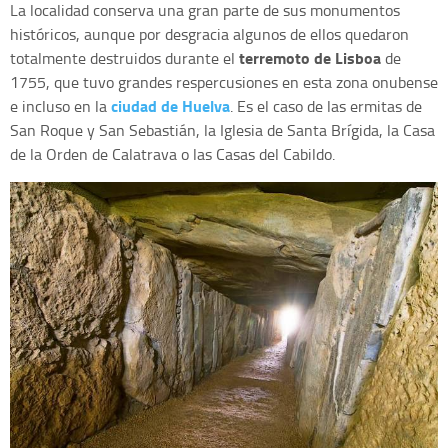
La localidad conserva una gran parte de sus monumentos
históricos, aunque por desgracia algunos de ellos quedaron
terremoto de Lisboa
totalmente destruidos durante el
de
1755, que tuvo grandes respercusiones en esta zona onubense
ciudad de Huelva
e incluso en la
. Es el caso de las ermitas de
San Roque y San Sebastián, la Iglesia de Santa Brígida, la Casa
de la Orden de Calatrava o las Casas del Cabildo.