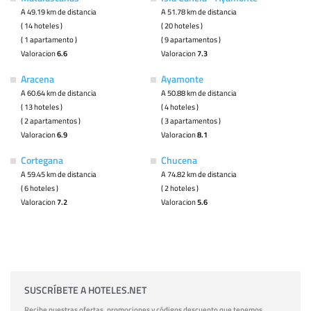
A 49.19 km de distancia
A 51.78 km de distancia
( 14 hoteles )
( 20 hoteles )
( 1 apartamento )
( 9 apartamentos )
Valoracion
6.6
Valoracion
7.3
Aracena
Ayamonte
A 60.64 km de distancia
A 50.88 km de distancia
( 13 hoteles )
( 4 hoteles )
( 2 apartamentos )
( 3 apartamentos )
Valoracion
6.9
Valoracion
8.1
Cortegana
Chucena
A 59.45 km de distancia
A 74.82 km de distancia
( 6 hoteles )
( 2 hoteles )
Valoracion
7.2
Valoracion
5.6
SUSCRÍBETE A HOTELES.NET
Recibe nuestras ofertas, promociones y códigos descuento que tenemos