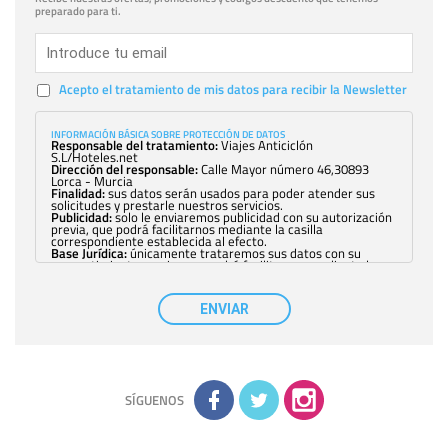
preparado para ti.
Acepto el tratamiento de mis datos para recibir la Newsletter
INFORMACIÓN BÁSICA SOBRE PROTECCIÓN DE DATOS
Responsable del tratamiento:
Viajes Anticiclón
S.L/Hoteles.net
Dirección del responsable:
Calle Mayor número 46,30893
Lorca - Murcia
Finalidad:
sus datos serán usados para poder atender sus
solicitudes y prestarle nuestros servicios.
Publicidad:
solo le enviaremos publicidad con su autorización
previa, que podrá facilitarnos mediante la casilla
correspondiente establecida al efecto.
Base Jurídica:
únicamente trataremos sus datos con su
consentimiento previo, que podrá facilitarnos mediante la
casilla correspondiente establecida al efecto.
Destinatarios:
con carácter general, sólo el personal de
nuestra entidad que esté debidamente autorizado podrá
ENVIAR
tener conocimiento de la información que le pedimos. No se
comunicarán datos a terceros.
Derechos:
tiene derecho a saber qué información tenemos
sobre usted, corregirla y eliminarla, tal y como se explica en
la información adicional disponible en nuestra página web.
Información complementaria:
Puede consultar la información
adicional y detallada sobre cómo tratamos sus datos en la
política de privacidad
SÍGUENOS