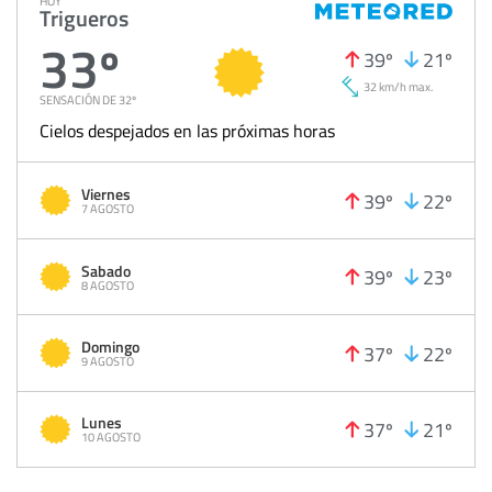
HOY
Trigueros
33º
39º
21º
32 km/h max.
SENSACIÓN DE 32º
Cielos despejados en las próximas horas
Viernes
39º
22º
7 AGOSTO
Sabado
39º
23º
8 AGOSTO
Domingo
37º
22º
9 AGOSTO
Lunes
37º
21º
10 AGOSTO