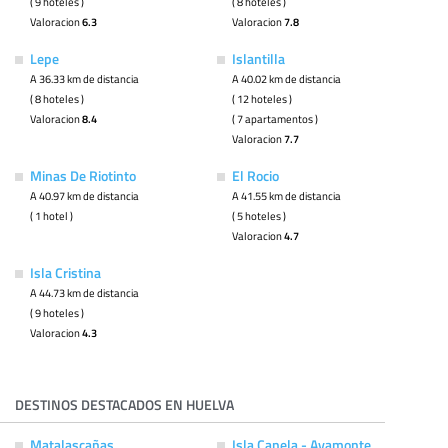
( 9 hoteles )
( 8 hoteles )
Valoracion
6.3
Valoracion
7.8
Lepe
Islantilla
A 36.33 km de distancia
A 40.02 km de distancia
( 8 hoteles )
( 12 hoteles )
Valoracion
8.4
( 7 apartamentos )
Valoracion
7.7
Minas De Riotinto
El Rocio
A 40.97 km de distancia
A 41.55 km de distancia
( 1 hotel )
( 5 hoteles )
Valoracion
4.7
Isla Cristina
A 44.73 km de distancia
( 9 hoteles )
Valoracion
4.3
DESTINOS DESTACADOS EN HUELVA
Matalascañas
Isla Canela - Ayamonte