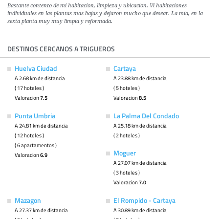
Bastante contento de mi habitacion, limpieza y ubicacion. Vi habitaciones
individuales en las plantas mas bajas y dejaron mucho que desear. La mia, en la
sexta planta muy muy limpia y reformada.
DESTINOS CERCANOS A TRIGUEROS
Huelva Ciudad
Cartaya
A 2.68 km de distancia
A 23.88 km de distancia
( 17 hoteles )
( 5 hoteles )
Valoracion
7.5
Valoracion
8.5
Punta Umbria
La Palma Del Condado
A 24.81 km de distancia
A 25.18 km de distancia
( 12 hoteles )
( 2 hoteles )
( 6 apartamentos )
Moguer
Valoracion
6.9
A 27.07 km de distancia
( 3 hoteles )
Valoracion
7.0
Mazagon
El Rompido - Cartaya
A 27.37 km de distancia
A 30.89 km de distancia