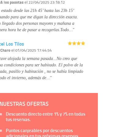
Información complementaria:
Puede consultar
r
A los pasotas
el 22/04/2025 23:18:12
la información adicional y detallada sobre cómo
 estado desde las 21h 45’ hasta las 23h 15’
tratamos sus datos en la
política de privacidad
mando para que me digan la dirección exacta.
 llegado dos personas mayores y mañana a
mera hora he de pasar a recogerlas.Todo…"
el Los Tilos
r
Charo
el 01/04/2025 17:44:54
tuve alojada la semana pasada...No creo que
na condiciones para ser habitado. El polvo de la
rada, pasillo y habitación , no se había limpiado
todo el invierno, además de…"
NUESTRAS OFERTAS
Descuento directo entre
1%
y
7%
en todas
tus reservas.
Puntos canjeables por descuentos
adicionales en tus próximas reservas.