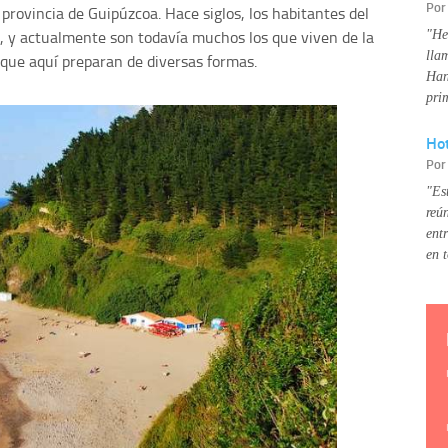
Po
 provincia de Guipúzcoa. Hace siglos, los habitantes del
s, y actualmente son todavía muchos los que viven de la
"He
lla
 que aquí preparan de diversas formas.
Han
pri
Hot
Po
"Es
reú
ent
en 