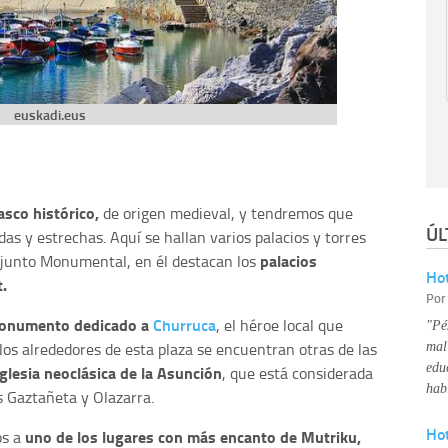
euskadi.eus
asco histórico,
de origen medieval, y tendremos que
ÚL
as y estrechas. Aquí se hallan varios palacios y torres
palacios
Conjunto Monumental, en él destacan los
Hot
t.
Po
onumento dedicado a
Churruca
, el héroe local que
"Pé
 los alrededores de esta plaza se encuentran otras de las
mal
edu
iglesia neoclásica de la Asunción
, que está considerada
hab
s Gaztañeta y Olazarra.
Ho
uno de los lugares con más encanto de Mutriku,
os a