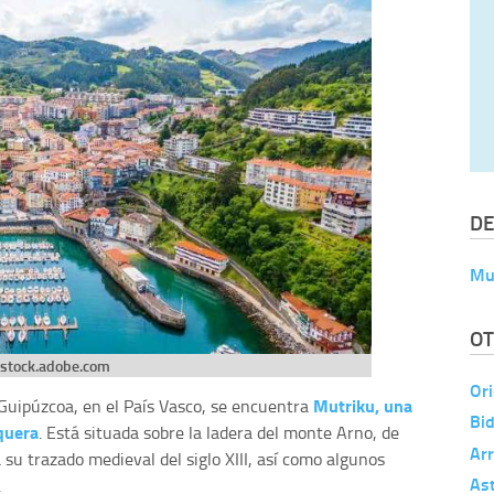
DE
Mu
OT
stock.adobe.com
Ori
Mutriku, una
 Guipúzcoa, en el País Vasco, se encuentra
Bi
quera
. Está situada sobre la ladera del monte Arno, de
Ar
su trazado medieval del siglo XIII, así como algunos
Ast
.