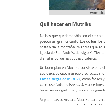
wikimedia 
Qué hacer en Mutriku
No hay que quedarse sólo con el casco hi
barrios 
poseen un gran encanto. Los de
costa y de la montaña, mientras que en 
Iglesia de San Andrés, del siglo XI. Tierra
disfrutar de varias cuevas y caleros.
Un buen plan en Mutriku consiste en visi
geológica de este municipio guipuzcoano.
Flysch Negro de Mutriku
, como fósiles 
calle Jose Antonio Ezeiza, 3, y abre fine
Su acceso es gratuito, y las visitas guia
Si planificas tu visita a Mutriku para ver
Fiestas de la Ma
estival tienen lugar las