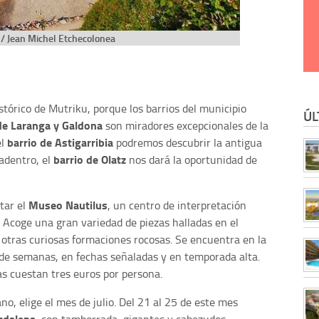
/ Jean Michel Etchecolonea
stórico de Mutriku, porque los barrios del municipio
ÚL
de
Laranga y Galdona
son miradores excepcionales de la
barrio de Astigarribia
el
podremos descubrir la antigua
barrio de Olatz
 adentro, el
nos dará la oportunidad de
Museo Nautilus
tar el
, un centro de interpretación
 Acoge una gran variedad de piezas halladas en el
y otras curiosas formaciones rocosas. Se encuentra en la
s de semanas, en fechas señaladas y en temporada alta.
das cuestan tres euros por persona.
ano, elige el mes de julio. Del 21 al 25 de este mes
gdalena
, con tamborrada, gigantes y cabezudos,