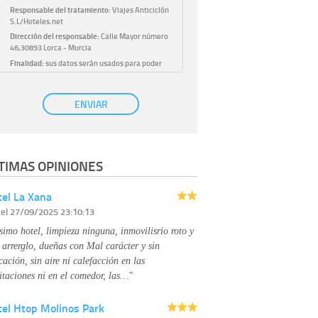
Responsable del tratamiento:
Viajes Anticiclón
S.L/Hoteles.net
Dirección del responsable:
Calle Mayor número
46,30893 Lorca - Murcia
Finalidad:
sus datos serán usados para poder
atender sus solicitudes y prestarle nuestros
servicios.
Publicidad:
solo le enviaremos publicidad con su
ENVIAR
autorización previa, que podrá facilitarnos
mediante la casilla correspondiente
establecida al efecto.
Base Jurídica:
únicamente trataremos sus datos
TIMAS OPINIONES
con su consentimiento previo, que podrá
facilitarnos mediante la casilla correspondiente
establecida al efecto.
el La Xana
Destinatarios:
con carácter general, sólo el
r
el 27/09/2025 23:10:13
personal de nuestra entidad que esté
debidamente autorizado podrá tener
simo hotel, limpieza ninguna, inmovilisrio roto y
conocimiento de la información que le pedimos.
No se comunicarán datos a terceros.
 arrerglo, dueñas con Mal carácter y sin
Derechos:
tiene derecho a saber qué
cación, sin aire ni calefacción en las
información tenemos sobre usted, corregirla y
itaciones ni en el comedor, las…"
eliminarla, tal y como se explica en la
información adicional disponible en nuestra
tel Htop Molinos Park
página web.