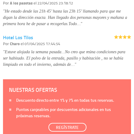
Por
A los pasotas
el 22/04/2025 23:18:12
"He estado desde las 21h 45’ hasta las 23h 15’ llamando para que me
digan la dirección exacta. Han llegado dos personas mayores y mañana a
primera hora he de pasar a recogerlas.Todo…"
Hotel Los Tilos
Por
Charo
el 01/04/2025 17:44:54
"Estuve alojada la semana pasada...No creo que reúna condiciones para
ser habitado. El polvo de la entrada, pasillo y habitación , no se había
limpiado en todo el invierno, además de…"
NUESTRAS OFERTAS
Descuento directo entre
1%
y
7%
en todas tus reservas.
Puntos canjeables por descuentos adicionales en tus
próximas reservas.
REGÍSTRATE