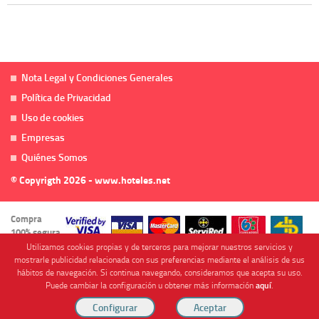
Nota Legal y Condiciones Generales
Política de Privacidad
Uso de cookies
Empresas
Quiénes Somos
© Copyrigth 2026 - www.hoteles.net
Compra
100% segura
Utilizamos cookies propias y de terceros para mejorar nuestros servicios y
mostrarle publicidad relacionada con sus preferencias mediante el análisis de sus
hábitos de navegación. Si continua navegando, consideramos que acepta su uso.
Puede cambiar la configuración u obtener más información
aquí
.
Cofinanciado por