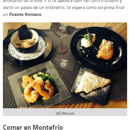
artesanos de la villa. Y si te apetece salir del centro urbano y
darte un paseo de un kilómetro, te espera como sorpresa final
Puente Romano
un
.
laCrítica.es
Comer en Montefrío