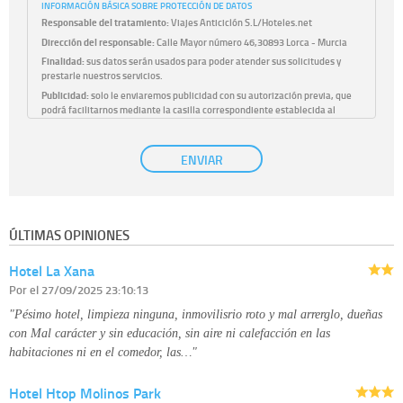
INFORMACIÓN BÁSICA SOBRE PROTECCIÓN DE DATOS
Responsable del tratamiento:
Viajes Anticiclón S.L/Hoteles.net
Dirección del responsable:
Calle Mayor número 46,30893 Lorca - Murcia
Finalidad:
sus datos serán usados para poder atender sus solicitudes y
prestarle nuestros servicios.
Publicidad:
solo le enviaremos publicidad con su autorización previa, que
podrá facilitarnos mediante la casilla correspondiente establecida al
efecto.
Base Jurídica:
únicamente trataremos sus datos con su consentimiento
ENVIAR
previo, que podrá facilitarnos mediante la casilla correspondiente
establecida al efecto.
Destinatarios:
con carácter general, sólo el personal de nuestra entidad
que esté debidamente autorizado podrá tener conocimiento de la
información que le pedimos. No se comunicarán datos a terceros.
ÚLTIMAS OPINIONES
Derechos:
tiene derecho a saber qué información tenemos sobre usted,
corregirla y eliminarla, tal y como se explica en la información adicional
Hotel La Xana
disponible en nuestra página web.
Información complementaria:
Puede consultar la información adicional y
Por
el 27/09/2025 23:10:13
detallada sobre cómo tratamos sus datos en la
política de privacidad
"Pésimo hotel, limpieza ninguna, inmovilisrio roto y mal arrerglo, dueñas
con Mal carácter y sin educación, sin aire ni calefacción en las
habitaciones ni en el comedor, las…"
Hotel Htop Molinos Park