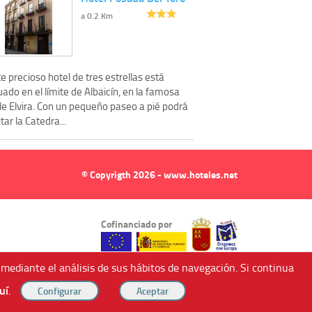
a 0.2 Km
e precioso hotel de tres estrellas está
uado en el límite de Albaicín, en la famosa
le Elvira. Con un pequeño paseo a pié podrá
itar la Catedra...
© Copyrigth 2026 - www.hoteles.net
Cofinanciado por
 mediante el análisis de sus hábitos de navegación. Si continua
uí
.
ndricos (Murcia, Spain).