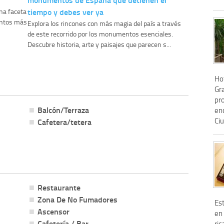
tiempo y debes ver ya
una faceta
entos más
Explora los rincones con más magia del país a través
de este recorrido por los monumentos esenciales.
Descubre historia, arte y paisajes que parecen s...
Hot
Gr
pr
Balcón/Terraza
en
Ciu
Cafetera/tetera
Restaurante
Zona De No Fumadores
Es
Ascensor
en
Cafetería / Bar
ric