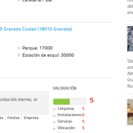
de
enc
,13 Granada Ciudad (18010 Granada)
Parque: 17000
Estación de esquí: 30000
Si
ent
Alh
Gr
Nue
VALORACIÓN
5
orización interna, se
Limpieza:
5
Instalaciones:
5
ia
Fiestas
Empresa
Servicio:
5
Ubicación:
5