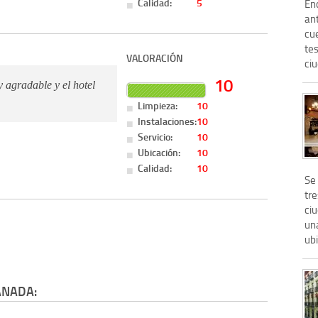
Calidad:
5
Enc
ant
cue
tes
VALORACIÓN
ciu
10
 agradable y el hotel
Limpieza:
10
Instalaciones:
10
Servicio:
10
Ubicación:
10
Calidad:
10
Se
tre
ci
un
ubi
ANADA: