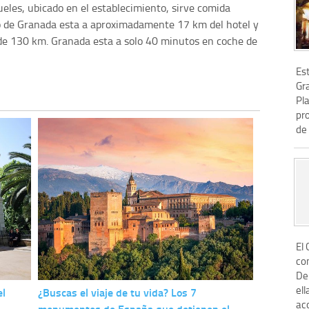
eles, ubicado en el establecimiento, sirve comida
to de Granada esta a aproximadamente 17 km del hotel y
 de 130 km. Granada esta a solo 40 minutos en coche de
Est
Gra
Pl
pr
de 
El
con
De
ell
el
¿Buscas el viaje de tu vida? Los 7
aco
monumentos de España que detienen el