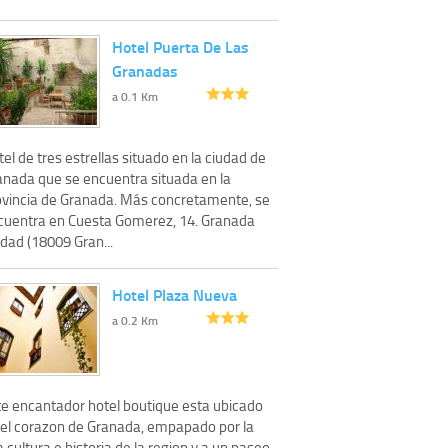
Hotel Puerta De Las
Granadas
a 0.1 Km
el de tres estrellas situado en la ciudad de
anada que se encuentra situada en la
ovincia de Granada. Más concretamente, se
cuentra en Cuesta Gomerez, 14. Granada
dad (18009 Gran...
Hotel Plaza Nueva
a 0.2 Km
te encantador hotel boutique esta ubicado
 el corazon de Granada, empapado por la
a cultura e historia de la region y a un paseo