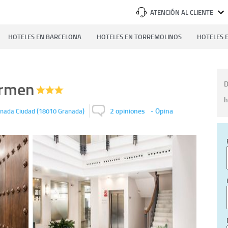
ATENCIÓN AL CLIENTE
HOTELES EN BARCELONA
HOTELES EN TORREMOLINOS
HOTELES E
armen
D
h
(
)
2 opiniones
-
Opina
nada Ciudad
18010
Granada