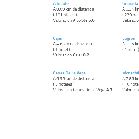
Albolote
Granada
A 8.09 km de distancia
A 0.34 k
( 10 hoteles )
( 229 hot
5.6
Valoracion Albolote
Valoraci
Cajar
Lugros
A 4.6 km de distancia
A 0.26 k
( 1 hotel )
( 1 hotel 
8.2
Valoracion Cajar
Cenes De La Vega
Monachi
A 6.55 km de distancia
A 7.86 k
( 5 hoteles )
( 10 hote
4.7
Valoracion Cenes De La Vega
Valoraci