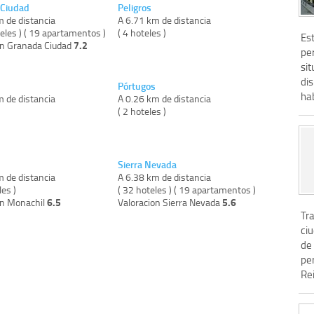
 Ciudad
Peligros
m de distancia
A 6.71 km de distancia
eles ) ( 19 apartamentos )
( 4 hoteles )
Est
7.2
on Granada Ciudad
pe
si
dis
Pórtugos
hab
m de distancia
A 0.26 km de distancia
)
( 2 hoteles )
l
Sierra Nevada
m de distancia
A 6.38 km de distancia
les )
( 32 hoteles ) ( 19 apartamentos )
6.5
5.6
on Monachil
Valoracion Sierra Nevada
Tra
ciu
de
pe
Re