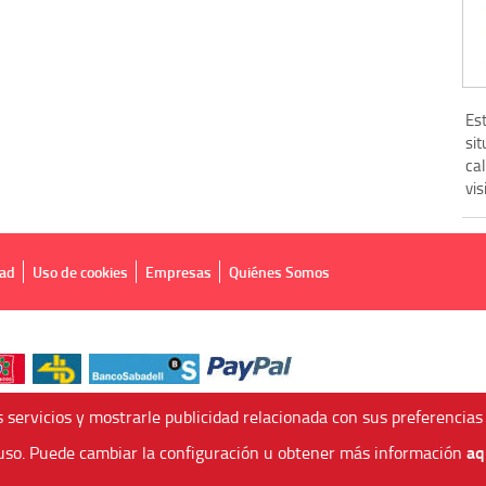
Est
sit
cal
vis
dad
Uso de cookies
Empresas
Quiénes Somos
 servicios y mostrarle publicidad relacionada con sus preferencias
aq
so. Puede cambiar la configuración u obtener más información
 Agencia de Viajes Online - C.I. MU-107-2-25. C/ Mayor nº46 Bajo, CP: 30893, Alme