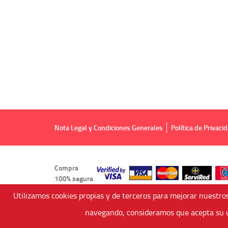
Nota Legal y Condiciones Generales
Política de Privaci
Compra
100% segura
Utilizamos cookies propias y de terceros para mejorar nuestros
navegando, consideramos que acepta su u
Viajes Anticiclón, S.L.