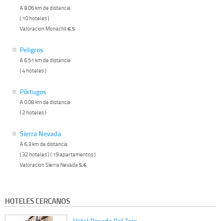
A 8.06 km de distancia
( 10 hoteles )
Valoracion Monachil
6.5
Peligros
A 6.51 km de distancia
( 4 hoteles )
Pórtugos
A 0.08 km de distancia
( 2 hoteles )
Sierra Nevada
A 6.3 km de distancia
( 32 hoteles ) ( 19 apartamentos )
Valoracion Sierra Nevada
5.6
HOTELES CERCANOS
Hotel Posada Del Toro