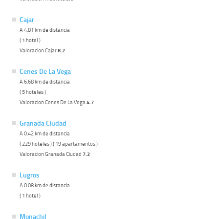
Cajar
A 4.81 km de distancia
( 1 hotel )
Valoracion Cajar
8.2
Cenes De La Vega
A 6.68 km de distancia
( 5 hoteles )
Valoracion Cenes De La Vega
4.7
Granada Ciudad
A 0.42 km de distancia
( 229 hoteles ) ( 19 apartamentos )
Valoracion Granada Ciudad
7.2
Lugros
A 0.08 km de distancia
( 1 hotel )
Monachil