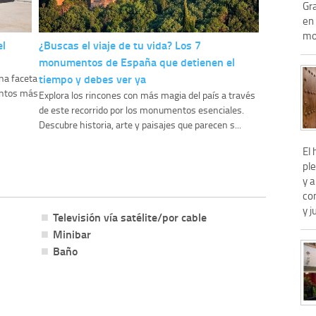
Gr
en
mo
el
¿Buscas el viaje de tu vida? Los 7
monumentos de España que detienen el
tiempo y debes ver ya
una faceta
entos más
Explora los rincones con más magia del país a través
de este recorrido por los monumentos esenciales.
Descubre historia, arte y paisajes que parecen s...
El
ple
y a
con
y j
Televisión vía satélite/por cable
Minibar
Baño