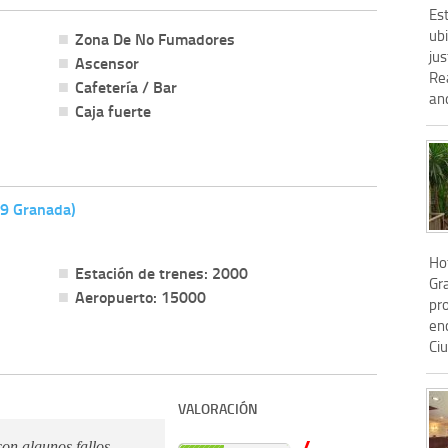
Es
ubi
Zona De No Fumadores
jus
Ascensor
Rea
Cafetería / Bar
and
Caja fuerte
09 Granada)
Hot
Estación de trenes: 2000
Gr
Aeropuerto: 15000
pr
en
Ciu
VALORACIÓN
4
on algunos fallos