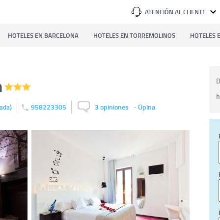
ATENCIÓN AL CLIENTE
HOTELES EN BARCELONA
HOTELES EN TORREMOLINOS
HOTELES E
n
D
h
)
958223305
3 opiniones
-
Opina
ada