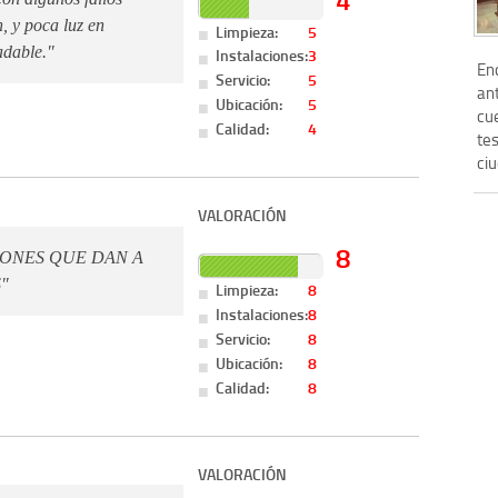
, y poca luz en
Limpieza:
5
adable."
Instalaciones:
3
Enc
Servicio:
5
ant
Ubicación:
5
cue
Calidad:
4
tes
ciu
VALORACIÓN
8
IONES QUE DAN A
"
Limpieza:
8
Instalaciones:
8
Servicio:
8
Ubicación:
8
Calidad:
8
VALORACIÓN