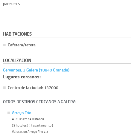
parecen s...
HABITACIONES
Cafetera/tetera
LOCALIZACIÓN
Cervantes, 3 Galera (18840 Granada)
Lugares cercanos:
Centro de la ciudad: 137000
OTROS DESTINOS CERCANOS A GALERA:
Arroyo Frio
A 39.85 km de distancia
( 9 hoteles ) ( 1 apartamento )
Valoracion Arroyo Frio
7.2