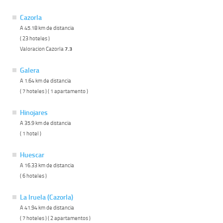
Cazorla
A 45.18 km de distancia
( 23 hoteles )
Valoracion Cazorla
7.3
Galera
A 1.64 km de distancia
( 7 hoteles ) ( 1 apartamento )
Hinojares
A 35.9 km de distancia
( 1 hotel )
Huescar
A 16.33 km de distancia
( 6 hoteles )
La Iruela (Cazorla)
A 41.94 km de distancia
( 7 hoteles ) ( 2 apartamentos )