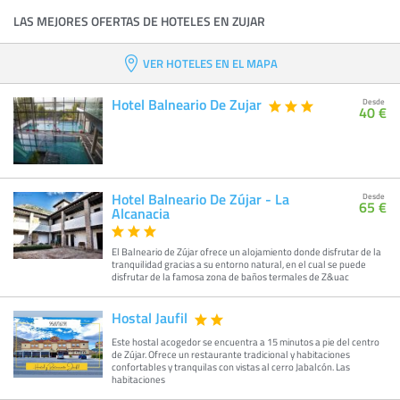
LAS MEJORES OFERTAS DE HOTELES EN ZUJAR
VER HOTELES EN EL MAPA
Hotel Balneario De Zujar
Desde
40 €
Hotel Balneario De Zújar - La
Desde
65 €
Alcanacia
El Balneario de Zújar ofrece un alojamiento donde disfrutar de la
tranquilidad gracias a su entorno natural, en el cual se puede
disfrutar de la famosa zona de baños termales de Z&uac
Hostal Jaufil
Este hostal acogedor se encuentra a 15 minutos a pie del centro
de Zújar. Ofrece un restaurante tradicional y habitaciones
confortables y tranquilas con vistas al cerro Jabalcón. Las
habitaciones