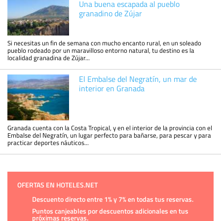
Una buena escapada al pueblo
granadino de Zújar
Si necesitas un fin de semana con mucho encanto rural, en un soleado
pueblo rodeado por un maravilloso entorno natural, tu destino es la
localidad granadina de Zújar...
El Embalse del Negratín, un mar de
interior en Granada
Granada cuenta con la Costa Tropical, y en el interior de la provincia con el
Embalse del Negratín, un lugar perfecto para bañarse, para pescar y para
practicar deportes náuticos...
OFERTAS EN HOTELES.NET
Descuento directo entre 1% y 7% en todas tus reservas.
Puntos canjeables por descuentos adicionales en tus
próximas reservas.