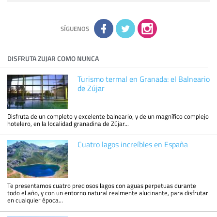
sobre usted, corregirla y eliminarla, tal y como se explica en
la información adicional disponible en nuestra página web.
Información complementaria:
Puede consultar la información
adicional y detallada sobre cómo tratamos sus datos en la
política de privacidad
SÍGUENOS
DISFRUTA ZUJAR COMO NUNCA
Turismo termal en Granada: el Balneario
de Zújar
Disfruta de un completo y excelente balneario, y de un magnífico complejo
hotelero, en la localidad granadina de Zújar...
Cuatro lagos increíbles en España
Te presentamos cuatro preciosos lagos con aguas perpetuas durante
todo el año, y con un entorno natural realmente alucinante, para disfrutar
en cualquier época...