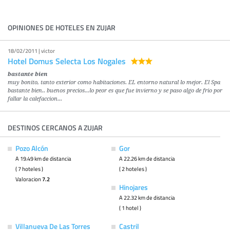
OPINIONES DE HOTELES EN ZUJAR
18/02/2011 | victor
Hotel Domus Selecta Los Nogales
bastante bien
muy bonito, tanto exterior como habitaciones. EL entorno natural lo mejor. El Spa
bastante bien.. buenos precios...lo peor es que fue invierno y se paso algo de frio por
fallar la calefaccion...
DESTINOS CERCANOS A ZUJAR
Pozo Alcón
Gor
A 19.49 km de distancia
A 22.26 km de distancia
( 7 hoteles )
( 2 hoteles )
Valoracion
7.2
Hinojares
A 22.32 km de distancia
( 1 hotel )
Villanueva De Las Torres
Castril