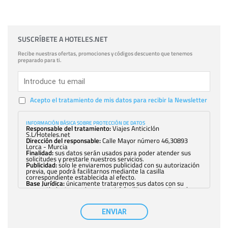
SUSCRÍBETE A HOTELES.NET
Recibe nuestras ofertas, promociones y códigos descuento que tenemos
preparado para ti.
Acepto el tratamiento de mis datos para recibir la Newsletter
INFORMACIÓN BÁSICA SOBRE PROTECCIÓN DE DATOS
Responsable del tratamiento:
Viajes Anticiclón
S.L/Hoteles.net
Dirección del responsable:
Calle Mayor número 46,30893
Lorca - Murcia
Finalidad:
sus datos serán usados para poder atender sus
solicitudes y prestarle nuestros servicios.
Publicidad:
solo le enviaremos publicidad con su autorización
previa, que podrá facilitarnos mediante la casilla
correspondiente establecida al efecto.
Base Jurídica:
únicamente trataremos sus datos con su
consentimiento previo, que podrá facilitarnos mediante la
casilla correspondiente establecida al efecto.
Destinatarios:
con carácter general, sólo el personal de
nuestra entidad que esté debidamente autorizado podrá
ENVIAR
tener conocimiento de la información que le pedimos. No se
comunicarán datos a terceros.
Derechos:
tiene derecho a saber qué información tenemos