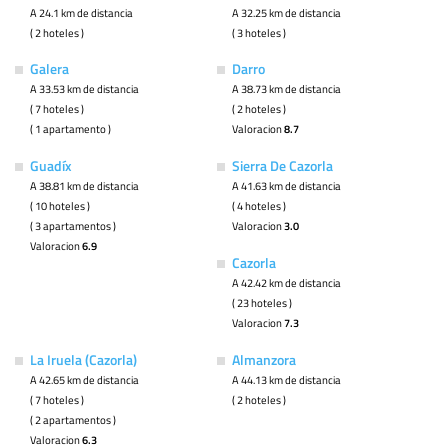
A 24.1 km de distancia
A 32.25 km de distancia
( 2 hoteles )
( 3 hoteles )
Galera
Darro
A 33.53 km de distancia
A 38.73 km de distancia
( 7 hoteles )
( 2 hoteles )
( 1 apartamento )
Valoracion
8.7
Guadíx
Sierra De Cazorla
A 38.81 km de distancia
A 41.63 km de distancia
( 10 hoteles )
( 4 hoteles )
( 3 apartamentos )
Valoracion
3.0
Valoracion
6.9
Cazorla
A 42.42 km de distancia
( 23 hoteles )
Valoracion
7.3
La Iruela (Cazorla)
Almanzora
A 42.65 km de distancia
A 44.13 km de distancia
( 7 hoteles )
( 2 hoteles )
( 2 apartamentos )
Valoracion
6.3