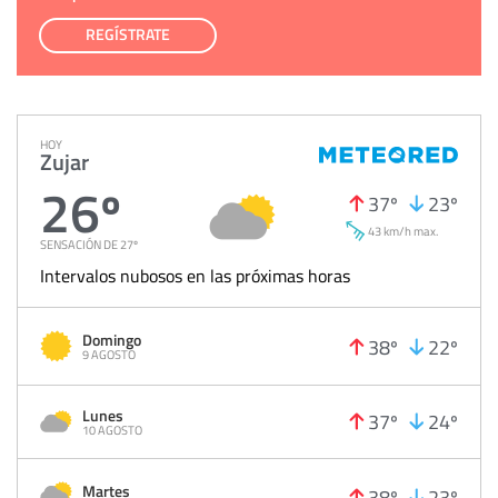
REGÍSTRATE
HOY
Zujar
26º
37º
23º
43 km/h max.
SENSACIÓN DE 27º
Intervalos nubosos en las próximas horas
Domingo
38º
22º
9 AGOSTO
Lunes
37º
24º
10 AGOSTO
Martes
38º
23º