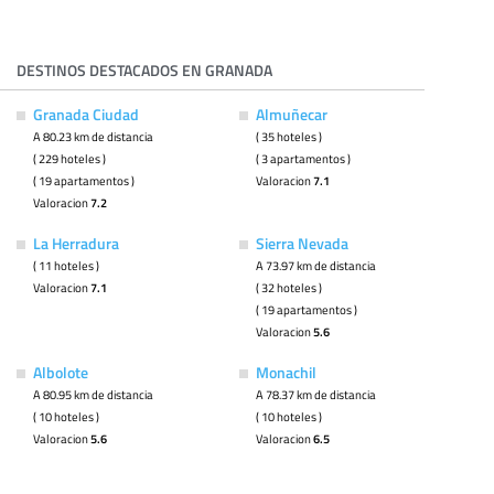
DESTINOS DESTACADOS EN GRANADA
Granada Ciudad
Almuñecar
A 80.23 km de distancia
( 35 hoteles )
( 229 hoteles )
( 3 apartamentos )
( 19 apartamentos )
Valoracion
7.1
Valoracion
7.2
La Herradura
Sierra Nevada
( 11 hoteles )
A 73.97 km de distancia
Valoracion
7.1
( 32 hoteles )
( 19 apartamentos )
Valoracion
5.6
Albolote
Monachil
A 80.95 km de distancia
A 78.37 km de distancia
( 10 hoteles )
( 10 hoteles )
Valoracion
5.6
Valoracion
6.5