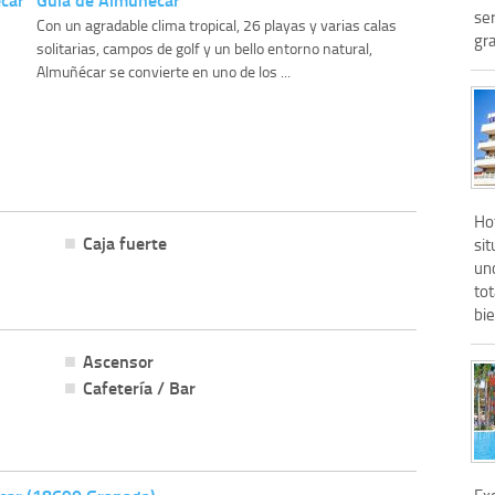
ser
Con un agradable clima tropical, 26 playas y varias calas
gra
solitarias, campos de golf y un bello entorno natural,
Almuñécar se convierte en uno de los ...
Hot
Caja fuerte
sit
un
tot
bie
Ascensor
Cafetería / Bar
Exc