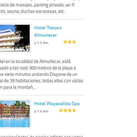
vicio de masajes, parking privado, wi-fi
tis, sauna, duchas escocesas, etc.
Hotel Toboso
Almunecar
a 1.5 Km
el en la localidad de Almuñecar, está
uado a tan solo 300 metros de la playa a
os siete minutos andando.Dispone de un
al de 39 habitaciones, todas ellas con vistas
n para la montañ...
Hotel Playacalida Spa
a 1.6 Km
epcional hotel, de piscina infinita con vistas