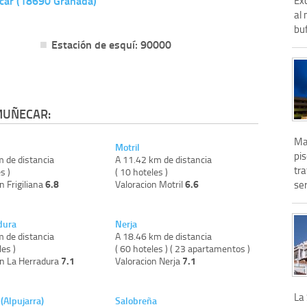
ecar (18690 Granada)
al
buf
Estación de esquí: 90000
MUÑECAR:
Ma
Motril
pis
m de distancia
A 11.42 km de distancia
tra
s )
( 10 hoteles )
6.8
6.6
n Frigiliana
Valoracion Motril
se
dura
Nerja
m de distancia
A 18.46 km de distancia
les )
( 60 hoteles ) ( 23 apartamentos )
7.1
7.1
on La Herradura
Valoracion Nerja
La
(Alpujarra)
Salobreña