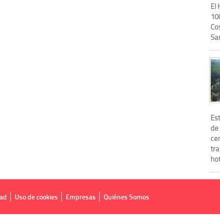
El
100
Cos
San
Est
de
ce
tr
hot
dad
Uso de cookies
Empresas
Quiénes Somos