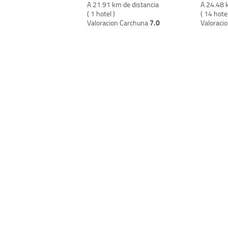
A 21.91 km de distancia
A 24.48 
( 1 hotel )
( 14 hote
7.0
Valoracion Carchuna
Valoracio