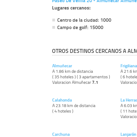
Paseo De Velilla 20 - Almuñecar Almuñ
Lugares cercanos:
Centro de la ciudad: 1000
Campo de golf: 15000
OTROS DESTINOS CERCANOS A AL
Almuñecar
Frigiliana
A 1.86 km de distancia
A 21.6 k
( 35 hoteles ) ( 3 apartamentos )
( 6 hotele
7.1
Valoracion Almuñecar
Valoracio
Calahonda
La Herra
A 23.18 km de distancia
A 6.03 k
( 4 hoteles )
( 11 hote
Valoraci
Carchuna
Lanjarón 