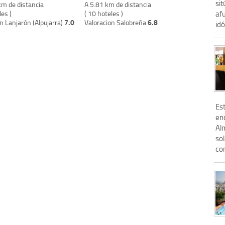
sit
km de distancia
A 5.81 km de distancia
les )
( 10 hoteles )
af
7.0
6.8
n Lanjarón (Alpujarra)
Valoracion Salobreña
idó
Es
en
Al
so
com