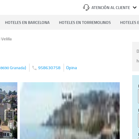
ATENCIÓN AL CLIENTE
HOTELES EN BARCELONA
HOTELES EN TORREMOLINOS
HOTELES E
 Velilla
D
h
)
958630758
Opina
18690
Granada