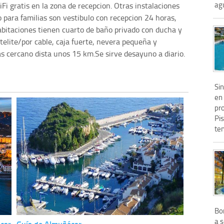
agu
Fi gratis en la zona de recepcion. Otras instalaciones
o para familias son vestibulo con recepcion 24 horas,
abitaciones tienen cuarto de baño privado con ducha y
elite/por cable, caja fuerte, nevera pequeña y
as cercano dista unos 15 km.Se sirve desayuno a diario.
Si
en 
pro
Pis
ten
Bo
a s
écar
Guía de Almuñécar