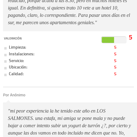
reducido, porque acaba a las 8.30, pero en muchos hoteles es
igual. En definitiva, si quieres trato 10 vete a un hotel 10,
pagando, claro, lo correspondiente. Para pasar unos días en el
sur, me parecen unos apartamentos geniales."
5
VALORACIÓN
Limpieza:
5
Instalaciones:
5
Servicio:
5
Ubicación:
5
Calidad:
5
Por Anónimo
"mi peor experiencia la he tenido este año en LOS
SALMONES. una estafa, mi amiga se pone mala y no puede
bajar a comer intento subir un yogurt de turrón ¿?, por cierto y
aunque las dos vamos en todo incluido me dicen que no. Yo,