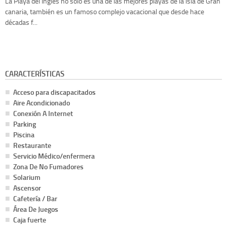
La Playa del Inglés no sólo es una de las mejores playas de la isla de Gran
canaria, también es un famoso complejo vacacional que desde hace
décadas f...
CARACTERÍSTICAS
Acceso para discapacitados
Aire Acondicionado
Conexión A Internet
Parking
Piscina
Restaurante
Servicio Médico/enfermera
Zona De No Fumadores
Solarium
Ascensor
Cafetería / Bar
Área De Juegos
Caja fuerte