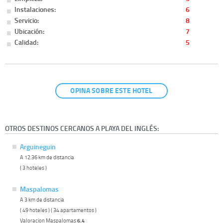
Instalaciones:
6
Servicio:
8
Ubicación:
7
Calidad:
5
OPINA SOBRE ESTE HOTEL
OTROS DESTINOS CERCANOS A PLAYA DEL INGLÉS:
Arguineguin
A 12.36 km de distancia
( 3 hoteles )
Maspalomas
A 3 km de distancia
( 49 hoteles ) ( 34 apartamentos )
Valoracion Maspalomas
6.4