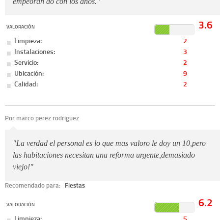
empeoran do con los años."
3.6
VALORACIÓN
Limpieza:
2
Instalaciones:
3
Servicio:
2
Ubicación:
9
Calidad:
2
Por marco perez rodriguez
"La verdad el personal es lo que mas valoro le doy un 10,pero
las habitaciones necesitan una reforma urgente,demasiado
viejo!"
Recomendado para:
Fiestas
6.2
VALORACIÓN
Limpieza:
5