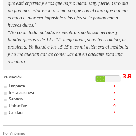
que está enferma y ellos que baje o nada. Muy fuerte. Otro dia
no pudimos estar en la piscina porque con el cloro que habian
echado el olor era imposible y los ojos se te ponian como
huevos duros."
"No cojan todo incluido. es mentira solo hacen perritos y
hamburguesas y de 12 a 15. luego nada, si no has comido, tu
problema. Yo llegué a las 15,15 pues mi avión era al mediodia
y no me querian dar de comer...de ahi en adelante toda una
aventura."
3.8
VALORACIÓN
Limpieza:
1
Instalaciones:
5
Servicio:
2
Ubicación:
9
Calidad:
2
Por Anónimo