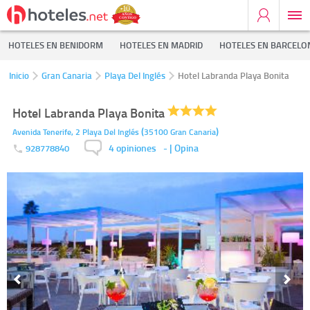
HOTELES EN BENIDORM
HOTELES EN MADRID
HOTELES EN BARCELO
Inicio
Gran Canaria
Playa Del Inglés
Hotel Labranda Playa Bonita
Hotel Labranda Playa Bonita
(
)
Avenida Tenerife, 2
Playa Del Inglés
35100
Gran Canaria
4 opiniones
-
| Opina
928778840