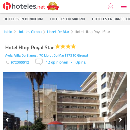
HOTELES EN BENIDORM
HOTELES EN MADRID
HOTELES EN BARCELO
Inicio
Hoteles Girona
Lloret De Mar
Hotel Htop Royal Star
Hotel Htop Royal Star
(
)
Avda. Villa De Blanes,, 70
Lloret De Mar
17310
Girona
12 opiniones
-
| Opina
972365512