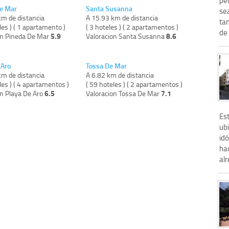
e Mar
Santa Susanna
sea
km de distancia
A 15.93 km de distancia
ta
les ) ( 1 apartamento )
( 3 hoteles ) ( 2 apartamentos )
de 
5.9
8.6
on Pineda De Mar
Valoracion Santa Susanna
 Aro
Tossa De Mar
km de distancia
A 6.82 km de distancia
les ) ( 4 apartamentos )
( 59 hoteles ) ( 2 apartamentos )
6.5
7.1
on Playa De Aro
Valoracion Tossa De Mar
Es
ub
id
hac
alr