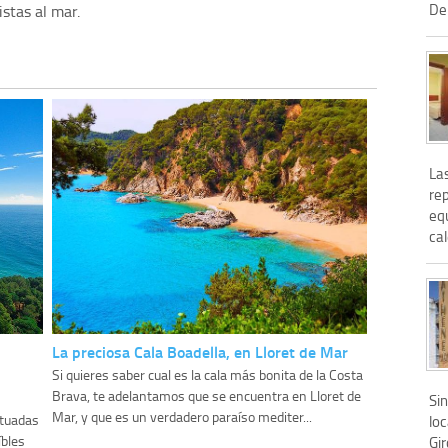
De 
stas al mar.
La
rep
equ
cal
La preciosa Cala Boadella, en Lloret de Mar
Si quieres saber cual es la cala más bonita de la Costa
Brava, te adelantamos que se encuentra en Lloret de
Sin
Mar, y que es un verdadero paraíso mediter...
ituadas
loc
íbles
Gi