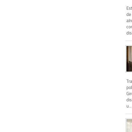
Est
de 
al
co
dis
Tra
pob
Gi
dis
u...