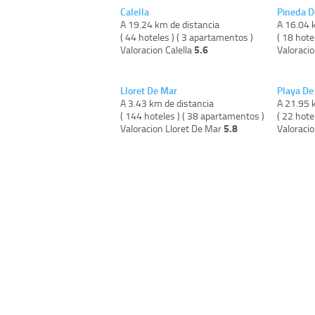
Calella
Pineda D
A 19.24 km de distancia
A 16.04 
( 44 hoteles ) ( 3 apartamentos )
( 18 hote
5.6
Valoracion Calella
Valoraci
Lloret De Mar
Playa De
A 3.43 km de distancia
A 21.95 
( 144 hoteles ) ( 38 apartamentos )
( 22 hote
5.8
Valoracion Lloret De Mar
Valoraci