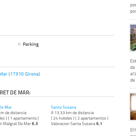
por
pos
Parking
Es
de 
 Mar (17310 Girona)
al 
de 
RET DE MAR:
De Mar
Santa Susana
km de distancia
A 13.33 km de distancia
les ) ( 1 apartamento )
( 24 hoteles ) ( 2 apartamentos )
6.3
6.1
on Malgrat De Mar
Valoracion Santa Susana
El 
pe