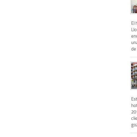
El 
Llo
en
un
de 
Es
ho
201
cl
goz