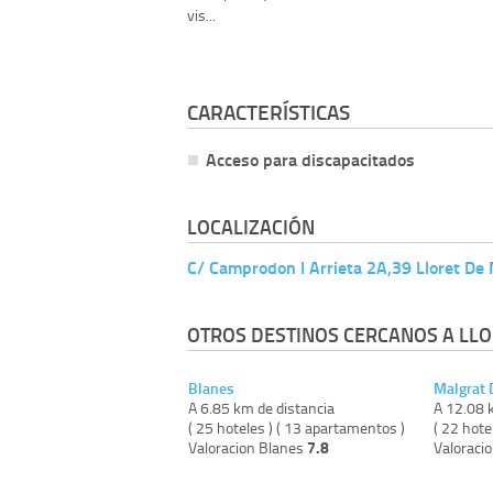
vis...
CARACTERÍSTICAS
Acceso para discapacitados
LOCALIZACIÓN
C/ Camprodon I Arrieta 2A,39 Lloret De
OTROS DESTINOS CERCANOS A LLO
Blanes
Malgrat 
A 6.85 km de distancia
A 12.08 
( 25 hoteles ) ( 13 apartamentos )
( 22 hote
7.8
Valoracion Blanes
Valoraci