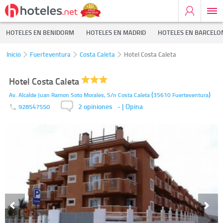
HOTELES EN BENIDORM
HOTELES EN MADRID
HOTELES EN BARCELO
Inicio
Fuerteventura
Costa Caleta
Hotel Costa Caleta
Hotel Costa Caleta
(
)
Av. Alcalde Juan Ramon Soto Morales, S/n
Costa Caleta
35610
Fuerteventura
2 opiniones
-
| Opina
928547550