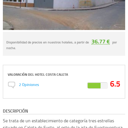
36.77 €
Disponibilidad de precios en nuestros hoteles, a partir de
por
noche.
VALORACIÓN DEL
HOTEL COSTA CALETA
6.5
2
Opiniones
DESCRIPCIÓN
Se trata de un establecimiento de categoría tres estrellas
situado en Caleta de Fuste, al este de la isla de Fuerteventura,