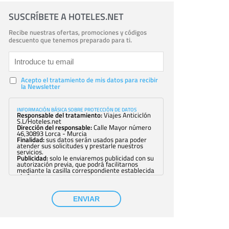
SUSCRÍBETE A HOTELES.NET
Recibe nuestras ofertas, promociones y códigos
descuento que tenemos preparado para ti.
Acepto el tratamiento de mis datos para recibir
la Newsletter
INFORMACIÓN BÁSICA SOBRE PROTECCIÓN DE DATOS
Responsable del tratamiento:
Viajes Anticiclón
S.L/Hoteles.net
Dirección del responsable:
Calle Mayor número
46,30893 Lorca - Murcia
Finalidad:
sus datos serán usados para poder
atender sus solicitudes y prestarle nuestros
servicios.
Publicidad:
solo le enviaremos publicidad con su
autorización previa, que podrá facilitarnos
mediante la casilla correspondiente establecida
al efecto.
Base Jurídica:
únicamente trataremos sus datos
con su consentimiento previo, que podrá
facilitarnos mediante la casilla correspondiente
ENVIAR
establecida al efecto.
Destinatarios:
con carácter general, sólo el
personal de nuestra entidad que esté
debidamente autorizado podrá tener
conocimiento de la información que le pedimos.