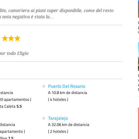
lite, cameriera ai piani super disponibile, come del resto
ca nota negativa è stata la…
por todo Eligio
Puerto Del Rosario
istancia
A 10.8 km de distancia
( 10 apartamentos )
( 4 hoteles )
ta Caleta
5.5
Tarajalejo
distancia
A 32.06 km de distancia
 1 apartamento )
( 2 hoteles )
Oliva
7.5