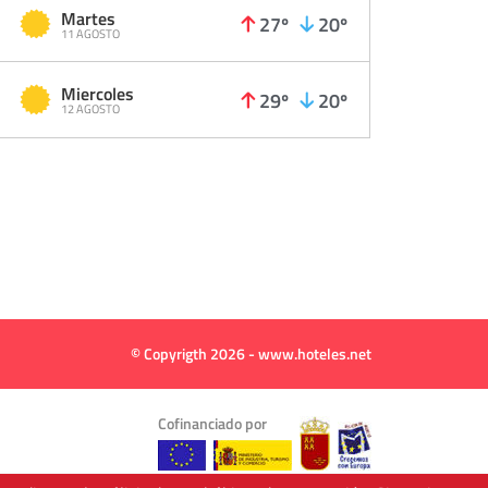
Martes
27º
20º
11 AGOSTO
Miercoles
29º
20º
12 AGOSTO
© Copyrigth 2026 - www.hoteles.net
Cofinanciado por