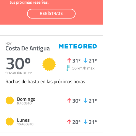
tus próximas reservas.
REGÍSTRATE
HOY
Costa De Antigua
30º
31º
21º
56 km/h max.
SENSACIÓN DE 31º
Rachas de hasta en las próximas horas
Domingo
30º
21º
9 AGOSTO
Lunes
28º
21º
10 AGOSTO