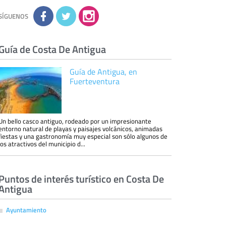
No se comunicarán datos a terceros.
Derechos:
tiene derecho a saber qué
información tenemos sobre usted, corregirla y
SÍGUENOS
eliminarla, tal y como se explica en la
información adicional disponible en nuestra
página web.
Información complementaria:
Puede consultar
la información adicional y detallada sobre cómo
Guía de Costa De Antigua
tratamos sus datos en la
política de privacidad
Guía de Antigua, en
Fuerteventura
Un bello casco antiguo, rodeado por un impresionante
entorno natural de playas y paisajes volcánicos, animadas
fiestas y una gastronomía muy especial son sólo algunos de
los atractivos del municipio d...
Puntos de interés turístico en Costa De
Antigua
Ayuntamiento