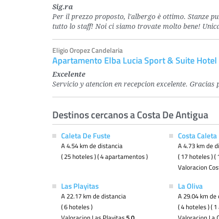
Sig.ra
Per il prezzo proposto, l'albergo è ottimo. Stanze pu
tutto lo staff! Noi ci siamo trovate molto bene! Uni
Eligio Oropez Candelaria
Apartamento Elba Lucia Sport & Suite Hotel
Excelente
Servicio y atencion en recepcion excelente. Gracias 
Destinos cercanos a Costa De Antigua
Caleta De Fuste
Costa Caleta
A 4.54 km de distancia
A 4.73 km de d
( 25 hoteles ) ( 4 apartamentos )
( 17 hoteles ) 
Valoracion Cos
Las Playitas
La Oliva
A 22.17 km de distancia
A 29.04 km de 
( 6 hoteles )
( 4 hoteles ) (
Valoracion Las Playitas
5.0
Valoracion La 