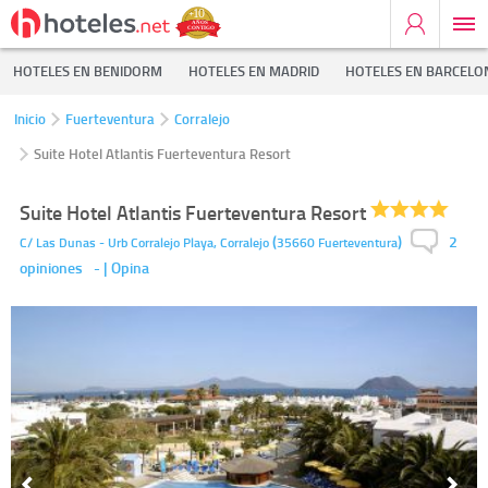
HOTELES EN BENIDORM
HOTELES EN MADRID
HOTELES EN BARCELO
Inicio
Fuerteventura
Corralejo
Suite Hotel Atlantis Fuerteventura Resort
Suite Hotel Atlantis Fuerteventura Resort
2
(
)
C/ Las Dunas - Urb Corralejo Playa,
Corralejo
35660
Fuerteventura
opiniones
-
| Opina