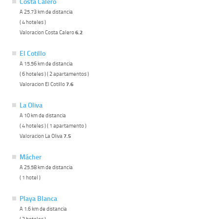
Costa Calero
A 25.73 km de distancia
( 4 hoteles )
Valoracion Costa Calero
6.2
El Cotillo
A 15.56 km de distancia
( 6 hoteles ) ( 2 apartamentos )
Valoracion El Cotillo
7.6
La Oliva
A 10 km de distancia
( 4 hoteles ) ( 1 apartamento )
Valoracion La Oliva
7.5
Mácher
A 25.58 km de distancia
( 1 hotel )
Playa Blanca
A 1.6 km de distancia
( 3 hoteles )