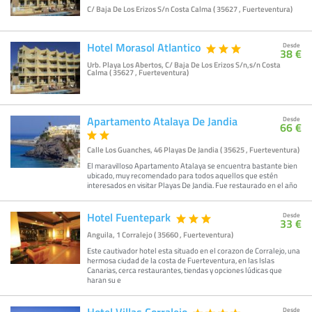
C/ Baja De Los Erizos S/n Costa Calma ( 35627 , Fuerteventura)
Hotel Morasol Atlantico
Desde
38 €
Urb. Playa Los Abertos, C/ Baja De Los Erizos S/n,s/n Costa
Calma ( 35627 , Fuerteventura)
Apartamento Atalaya De Jandia
Desde
66 €
Calle Los Guanches, 46 Playas De Jandia ( 35625 , Fuerteventura)
El maravilloso Apartamento Atalaya se encuentra bastante bien
ubicado, muy recomendado para todos aquellos que estén
interesados en visitar Playas De Jandia. Fue restaurado en el año
Hotel Fuentepark
Desde
33 €
Anguila, 1 Corralejo ( 35660 , Fuerteventura)
Este cautivador hotel esta situado en el corazon de Corralejo, una
hermosa ciudad de la costa de Fuerteventura, en las Islas
Canarias, cerca restaurantes, tiendas y opciones lúdicas que
haran su e
Hotel Villas Corralejo
Desde