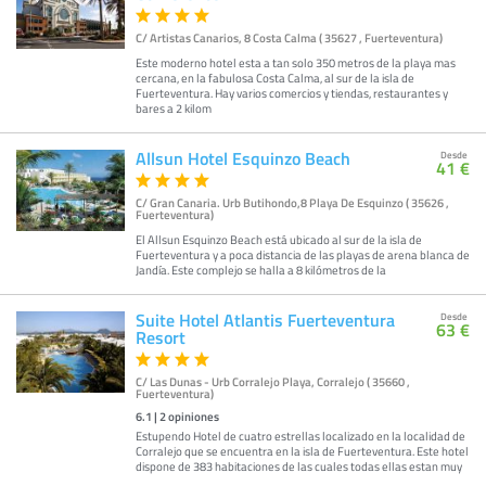
C/ Artistas Canarios, 8 Costa Calma ( 35627 , Fuerteventura)
Este moderno hotel esta a tan solo 350 metros de la playa mas
cercana, en la fabulosa Costa Calma, al sur de la isla de
Fuerteventura. Hay varios comercios y tiendas, restaurantes y
bares a 2 kilom
Allsun Hotel Esquinzo Beach
Desde
41 €
C/ Gran Canaria. Urb Butihondo,8 Playa De Esquinzo ( 35626 ,
Fuerteventura)
El Allsun Esquinzo Beach está ubicado al sur de la isla de
Fuerteventura y a poca distancia de las playas de arena blanca de
Jandía. Este complejo se halla a 8 kilómetros de la
Suite Hotel Atlantis Fuerteventura
Desde
63 €
Resort
C/ Las Dunas - Urb Corralejo Playa, Corralejo ( 35660 ,
Fuerteventura)
6.1
|
2
opiniones
Estupendo Hotel de cuatro estrellas localizado en la localidad de
Corralejo que se encuentra en la isla de Fuerteventura. Este hotel
dispone de 383 habitaciones de las cuales todas ellas estan muy