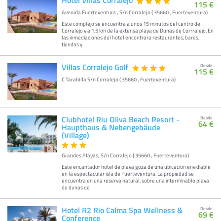
115 €
Avenida Fuerteventura , S/n Corralejo ( 35660 , Fuerteventura)
Este complejo se encuentra a unos 15 minutos del centro de
Corralejo y a 1,5 km de la extensa playa de Dunas de Corrralejo. En
las inmediaciones del hotel encontrara restaurantes, bares,
tiendas y
Villas Corralejo Golf
Desde
115 €
C Tarabilla S/n Corralejo ( 35660 , Fuerteventura)
Clubhotel Riu Oliva Beach Resort -
Desde
64 €
Haupthaus & Nebengebäude
(Village)
Grandes Playas, S/n Corralejo ( 35660 , Fuerteventura)
Este encantador hotel de playa goza de una ubicacion envidiable
en la espectacular isla de Fuerteventura. La propiedad se
encuentra en una reserva natural, sobre una interminable playa
de dunas de
Hotel R2 Rio Calma Spa Wellness &
Desde
69 €
Conference