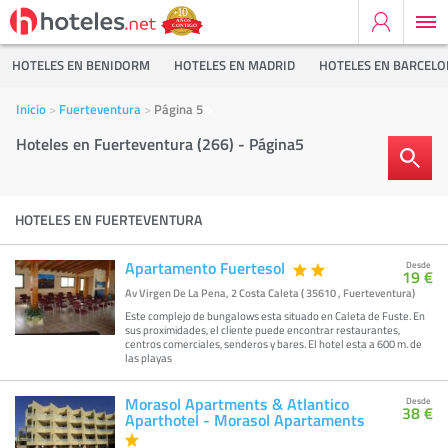
HOTELES EN BENIDORM
HOTELES EN MADRID
HOTELES EN BARCEL
Inicio
Fuerteventura
Página 5
Hoteles en Fuerteventura (266) - Página5
HOTELES EN FUERTEVENTURA
Apartamento Fuertesol
Desde
19 €
Av Virgen De La Pena, 2 Costa Caleta ( 35610 , Fuerteventura)
Este complejo de bungalows esta situado en Caleta de Fuste. En
sus proximidades, el cliente puede encontrar restaurantes,
centros comerciales, senderos y bares. El hotel esta a 600 m. de
las playas
Morasol Apartments & Atlantico
Desde
38 €
Aparthotel - Morasol Apartaments