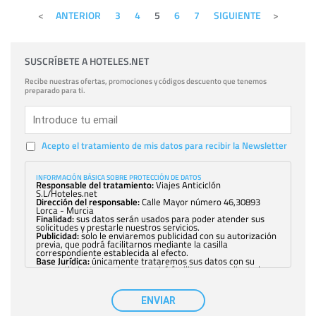
ANTERIOR
3
4
5
6
7
SIGUIENTE
SUSCRÍBETE A HOTELES.NET
Recibe nuestras ofertas, promociones y códigos descuento que tenemos
preparado para ti.
Acepto el tratamiento de mis datos para recibir la Newsletter
INFORMACIÓN BÁSICA SOBRE PROTECCIÓN DE DATOS
Responsable del tratamiento:
Viajes Anticiclón
S.L/Hoteles.net
Dirección del responsable:
Calle Mayor número 46,30893
Lorca - Murcia
Finalidad:
sus datos serán usados para poder atender sus
solicitudes y prestarle nuestros servicios.
Publicidad:
solo le enviaremos publicidad con su autorización
previa, que podrá facilitarnos mediante la casilla
correspondiente establecida al efecto.
Base Jurídica:
únicamente trataremos sus datos con su
consentimiento previo, que podrá facilitarnos mediante la
casilla correspondiente establecida al efecto.
Destinatarios:
con carácter general, sólo el personal de
nuestra entidad que esté debidamente autorizado podrá
ENVIAR
tener conocimiento de la información que le pedimos. No se
comunicarán datos a terceros.