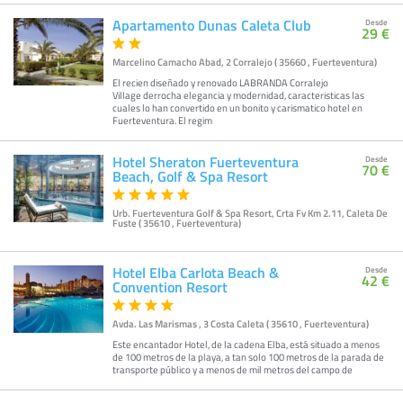
Apartamento Dunas Caleta Club
Desde
29 €
Marcelino Camacho Abad, 2 Corralejo ( 35660 , Fuerteventura)
El recien diseñado y renovado LABRANDA Corralejo
Village derrocha elegancia y modernidad, caracteristicas las
cuales lo han convertido en un bonito y carismatico hotel en
Fuerteventura. El regim
Hotel Sheraton Fuerteventura
Desde
70 €
Beach, Golf & Spa Resort
Urb. Fuerteventura Golf & Spa Resort, Crta Fv Km 2.11, Caleta De
Fuste ( 35610 , Fuerteventura)
Hotel Elba Carlota Beach &
Desde
42 €
Convention Resort
Avda. Las Marismas , 3 Costa Caleta ( 35610 , Fuerteventura)
Este encantador Hotel, de la cadena Elba, está situado a menos
de 100 metros de la playa, a tan solo 100 metros de la parada de
transporte público y a menos de mil metros del campo de