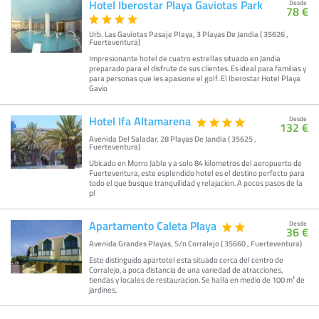
Hotel Iberostar Playa Gaviotas Park
Desde
78 €
Urb. Las Gaviotas Pasaje Playa, 3 Playas De Jandia ( 35626 ,
Fuerteventura)
Impresionante hotel de cuatro estrellas situado en Jandia
preparado para el disfrute de sus clientes. Es ideal para familias y
para personas que les apasione el golf. El Iberostar Hotel Playa
Gavio
Hotel Ifa Altamarena
Desde
132 €
Avenida Del Saladar, 28 Playas De Jandia ( 35625 ,
Fuerteventura)
Ubicado en Morro Jable y a solo 84 kilometros del aeropuerto de
Fuerteventura, este esplendido hotel es el destino perfecto para
todo el que busque tranquilidad y relajacion. A pocos pasos de la
pl
Apartamento Caleta Playa
Desde
36 €
Avenida Grandes Playas, S/n Corralejo ( 35660 , Fuerteventura)
Este distinguido apartotel esta situado cerca del centro de
Corralejo, a poca distancia de una variedad de atracciones,
tiendas y locales de restauracion. Se halla en medio de 100 m² de
jardines,