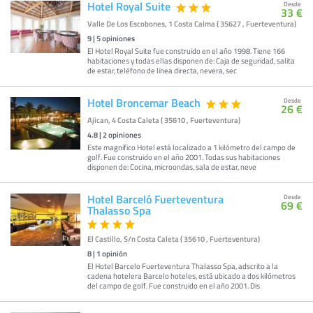
Hotel Royal Suite
Desde
33 €
Valle De Los Escobones, 1 Costa Calma ( 35627 , Fuerteventura)
9
|
5
opiniones
El Hotel Royal Suite fue construido en el año 1998. Tiene 166
habitaciones y todas ellas disponen de: Caja de seguridad, salita
de estar, teléfono de línea directa, nevera, sec
Hotel Broncemar Beach
Desde
26 €
Ajican, 4 Costa Caleta ( 35610 , Fuerteventura)
4.8
|
2
opiniones
Este magnifico Hotel está localizado a 1 kilómetro del campo de
golf. Fue construido en el año 2001. Todas sus habitaciones
disponen de: Cocina, microondas, sala de estar, neve
Hotel Barceló Fuerteventura
Desde
69 €
Thalasso Spa
El Castillo, S/n Costa Caleta ( 35610 , Fuerteventura)
8
|
1
opinión
El Hotel Barcelo Fuerteventura Thalasso Spa, adscrito a la
cadena hotelera Barcelo hoteles, está ubicado a dos kilómetros
del campo de golf. Fue construido en el año 2001. Dis