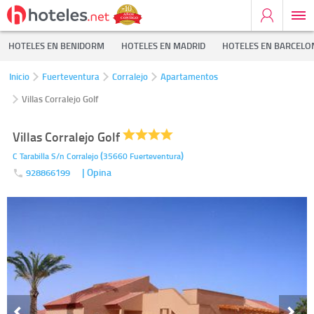
HOTELES EN BENIDORM
HOTELES EN MADRID
HOTELES EN BARCELO
Inicio
Fuerteventura
Corralejo
Apartamentos
Villas Corralejo Golf
Villas Corralejo Golf
(
)
C Tarabilla S/n
Corralejo
35660
Fuerteventura
| Opina
928866199