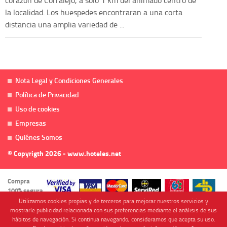
la localidad. Los huespedes encontraran a una corta
distancia una amplia variedad de ...
Nota Legal y Condiciones Generales
Política de Privacidad
Uso de cookies
Empresas
Quiénes Somos
© Copyrigth 2026 - www.hoteles.net
Compra
100% segura
Utilizamos cookies propias y de terceros para mejorar nuestros servicios y
mostrarle publicidad relacionada con sus preferencias mediante el análisis de sus
hábitos de navegación. Si continua navegando, consideramos que acepta su uso.