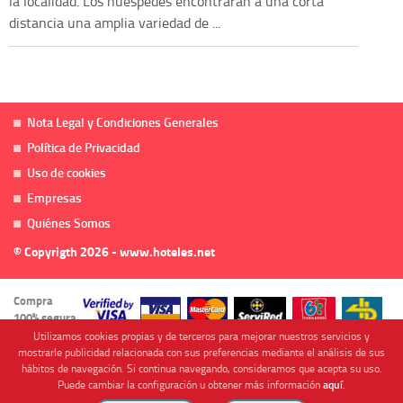
la localidad. Los huespedes encontraran a una corta
distancia una amplia variedad de ...
Nota Legal y Condiciones Generales
Política de Privacidad
Uso de cookies
Empresas
Quiénes Somos
© Copyrigth 2026 - www.hoteles.net
Compra
100% segura
Utilizamos cookies propias y de terceros para mejorar nuestros servicios y
mostrarle publicidad relacionada con sus preferencias mediante el análisis de sus
hábitos de navegación. Si continua navegando, consideramos que acepta su uso.
Puede cambiar la configuración u obtener más información
aquí
.