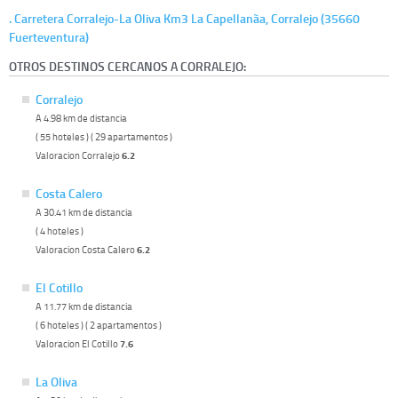
. Carretera Corralejo-La Oliva Km3 La Capellanã­a, Corralejo (35660
Fuerteventura)
OTROS DESTINOS CERCANOS A CORRALEJO:
Corralejo
A 4.98 km de distancia
( 55 hoteles ) ( 29 apartamentos )
Valoracion Corralejo
6.2
Costa Calero
A 30.41 km de distancia
( 4 hoteles )
Valoracion Costa Calero
6.2
El Cotillo
A 11.77 km de distancia
( 6 hoteles ) ( 2 apartamentos )
Valoracion El Cotillo
7.6
La Oliva