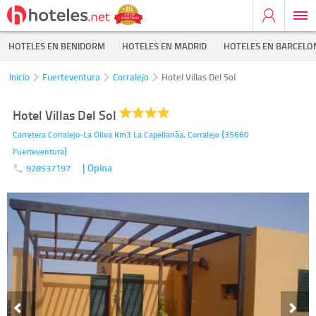
HOTELES EN BENIDORM
HOTELES EN MADRID
HOTELES EN BARCELO
Inicio
Fuerteventura
Corralejo
Hotel Villas Del Sol
Hotel Villas Del Sol
(
Carretera Corralejo-La Oliva Km3 La Capellanã­a,
Corralejo
35660
)
Fuerteventura
| Opina
928537197