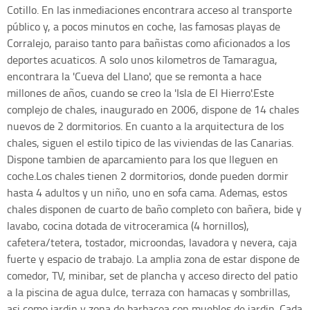
Cotillo. En las inmediaciones encontrara acceso al transporte
público y, a pocos minutos en coche, las famosas playas de
Corralejo, paraiso tanto para bañistas como aficionados a los
deportes acuaticos. A solo unos kilometros de Tamaragua,
encontrara la 'Cueva del Llano', que se remonta a hace
millones de años, cuando se creo la 'Isla de El Hierro'.Este
complejo de chales, inaugurado en 2006, dispone de 14 chales
nuevos de 2 dormitorios. En cuanto a la arquitectura de los
chales, siguen el estilo tipico de las viviendas de las Canarias.
Dispone tambien de aparcamiento para los que lleguen en
coche.Los chales tienen 2 dormitorios, donde pueden dormir
hasta 4 adultos y un niño, uno en sofa cama. Ademas, estos
chales disponen de cuarto de baño completo con bañera, bide y
lavabo, cocina dotada de vitroceramica (4 hornillos),
cafetera/tetera, tostador, microondas, lavadora y nevera, caja
fuerte y espacio de trabajo. La amplia zona de estar dispone de
comedor, TV, minibar, set de plancha y acceso directo del patio
a la piscina de agua dulce, terraza con hamacas y sombrillas,
asi como jardin y zona de barbacoa con muebles de jardin. Cada