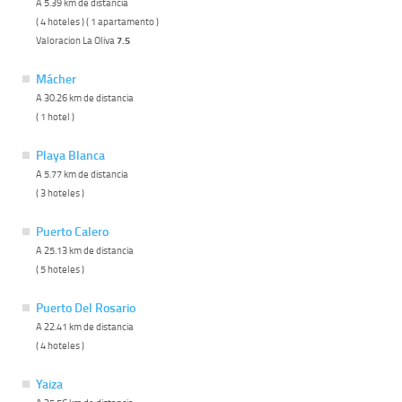
A 5.39 km de distancia
( 4 hoteles ) ( 1 apartamento )
Valoracion La Oliva
7.5
Mácher
A 30.26 km de distancia
( 1 hotel )
Playa Blanca
A 5.77 km de distancia
( 3 hoteles )
Puerto Calero
A 25.13 km de distancia
( 5 hoteles )
Puerto Del Rosario
A 22.41 km de distancia
( 4 hoteles )
Yaiza