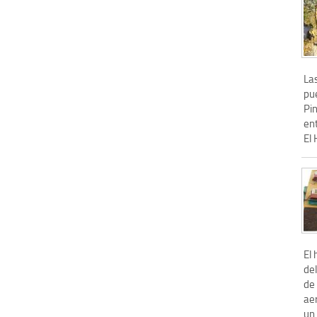
La
pue
Pin
ent
El 
El 
del
de 
aer
un 