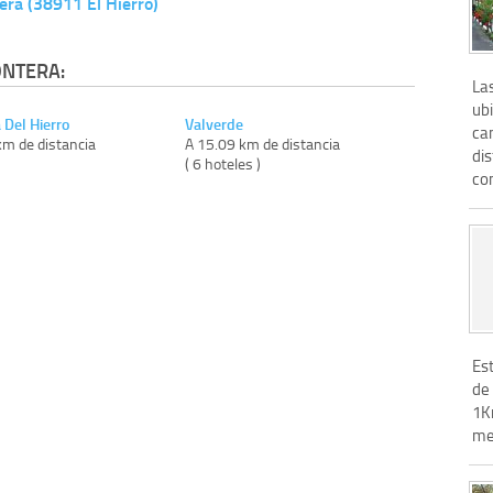
era (38911 El Hierro)
ONTERA:
Las
ubi
 Del Hierro
Valverde
can
km de distancia
A 15.09 km de distancia
dis
)
( 6 hoteles )
com
Es
de
1K
me