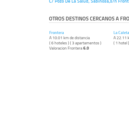
C/ Pozo De La Salud, Sabinosa,s/n Front
OTROS DESTINOS CERCANOS A FR
Frontera
La Caleta
A 10.01 km de distancia
A 22.11 
( 6 hoteles ) ( 3 apartamentos )
( 1 hotel 
6.0
Valoracion Frontera