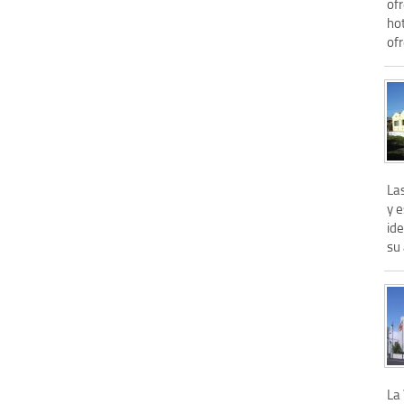
of
ho
ofr
La
y e
ide
su 
La 