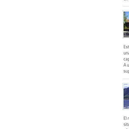
Es
una
cap
A 
sup
El
sit