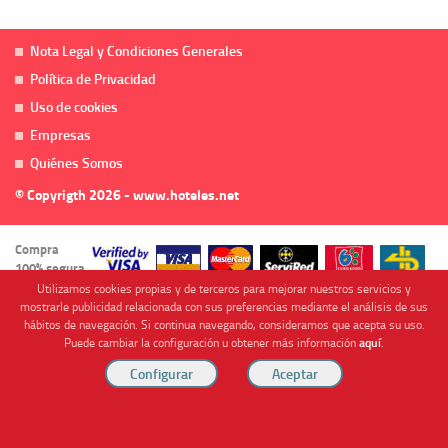
Nota Legal y Condiciones Generales
Política de Privacidad
Uso de cookies
Empresas
Quiénes Somos
© Copyrigth 2026 - www.hoteles.net
Compra
100% segura
Utilizamos cookies propias y de terceros para mejorar nuestros servicios y
mostrarle publicidad relacionada con sus preferencias mediante el análisis de sus
hábitos de navegación. Si continua navegando, consideramos que acepta su uso.
Puede cambiar la configuración u obtener más información
aquí
.
Cofinanciado por
Viajes Anticiclón, S.L. Agencia de Viajes Online - C.I. MU-107-2-25. C/ Mayor nº46 Bajo,
CP: 30893, Almendricos (Murcia, Spain).