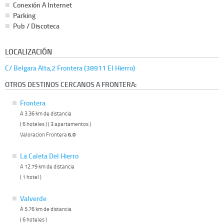
Conexión A Internet
Parking
Pub / Discoteca
LOCALIZACIÓN
C/ Belgara Alta,2 Frontera (38911 El Hierro)
OTROS DESTINOS CERCANOS A FRONTERA:
Frontera
A 3.36 km de distancia
( 6 hoteles ) ( 3 apartamentos )
Valoracion Frontera
6.0
La Caleta Del Hierro
A 12.79 km de distancia
( 1 hotel )
Valverde
A 5.76 km de distancia
( 6 hoteles )