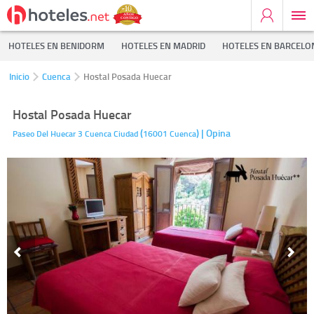
HOTELES EN BENIDORM
HOTELES EN MADRID
HOTELES EN BARCELO
Inicio
Cuenca
Hostal Posada Huecar
Hostal Posada Huecar
(
)
| Opina
Paseo Del Huecar 3
Cuenca Ciudad
16001
Cuenca