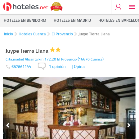
HOTELES EN BENIDORM
HOTELES EN MADRID
HOTELES EN BARCELO
Inicio
Hoteles Cuenca
El Provencio
Juype Tierra Llana
Juype Tierra Llana
(
)
Crta.madrid Alicante,km 172.20
El Provencio
16670
Cuenca
1 opinión
-
| Opina
687861144