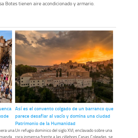
Casa Botes tienen aire acondicionado y armario.
Cuenca
Así es el convento colgado de un barranco que
esde
parece desafiar al vacío y domina una ciudad
Patrimonio de la Humanidad
enera una
Un refugio dominico del siglo XVI, enclavado sobre una
demanda
roca inmensa frente a las célebres Casas Colgadas, se