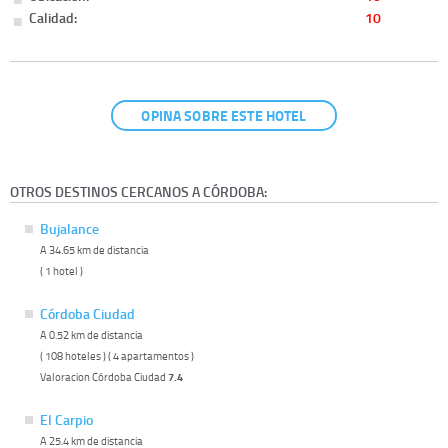
Calidad:
10
OPINA SOBRE ESTE HOTEL
OTROS DESTINOS CERCANOS A CÓRDOBA:
Bujalance
A 34.65 km de distancia
( 1 hotel )
Córdoba Ciudad
A 0.52 km de distancia
( 108 hoteles ) ( 4 apartamentos )
Valoracion Córdoba Ciudad
7.4
El Carpio
A 25.4 km de distancia