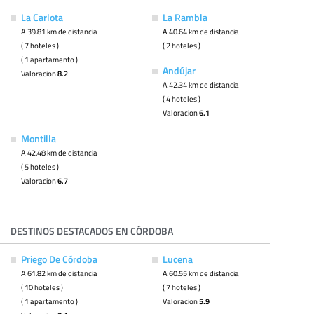
La Carlota
La Rambla
A 39.81 km de distancia
A 40.64 km de distancia
( 7 hoteles )
( 2 hoteles )
( 1 apartamento )
Andújar
Valoracion
8.2
A 42.34 km de distancia
( 4 hoteles )
Valoracion
6.1
Montilla
A 42.48 km de distancia
( 5 hoteles )
Valoracion
6.7
DESTINOS DESTACADOS EN CÓRDOBA
Priego De Córdoba
Lucena
A 61.82 km de distancia
A 60.55 km de distancia
( 10 hoteles )
( 7 hoteles )
( 1 apartamento )
Valoracion
5.9