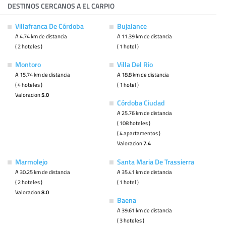
DESTINOS CERCANOS A EL CARPIO
Villafranca De Córdoba
Bujalance
A 4.74 km de distancia
A 11.39 km de distancia
( 2 hoteles )
( 1 hotel )
Montoro
Villa Del Rio
A 15.74 km de distancia
A 18.8 km de distancia
( 4 hoteles )
( 1 hotel )
Valoracion
5.0
Córdoba Ciudad
A 25.76 km de distancia
( 108 hoteles )
( 4 apartamentos )
Valoracion
7.4
Marmolejo
Santa Maria De Trassierra
A 30.25 km de distancia
A 35.41 km de distancia
( 2 hoteles )
( 1 hotel )
Valoracion
8.0
Baena
A 39.61 km de distancia
( 3 hoteles )