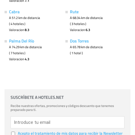
Valoracion
7.1
Cabra
Rute
A 51.2 km de distancia
A 68.34 km de distancia
( 4 hoteles )
( 3 hoteles )
Valoracion
8.3
Valoracion
6.3
Palma Del Río
Dos Torres
A 74.29 km de distancia
A 65.78 km de distancia
( 7 hoteles )
( 1 hotel )
Valoracion
4.3
SUSCRÍBETE A HOTELES.NET
Recibe nuestras ofertas, promociones y códigos descuento que tenemos
preparado para ti.
Acepto el tratamiento de mis datos para recibir la Newsletter