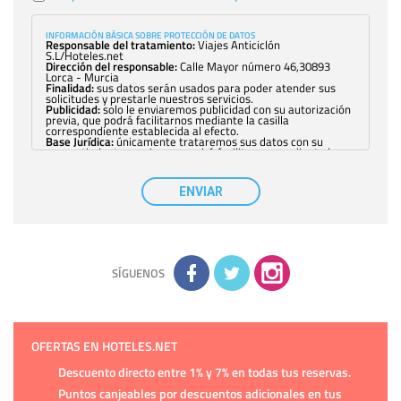
INFORMACIÓN BÁSICA SOBRE PROTECCIÓN DE DATOS
Responsable del tratamiento:
Viajes Anticiclón
S.L/Hoteles.net
Dirección del responsable:
Calle Mayor número 46,30893
Lorca - Murcia
Finalidad:
sus datos serán usados para poder atender sus
solicitudes y prestarle nuestros servicios.
Publicidad:
solo le enviaremos publicidad con su autorización
previa, que podrá facilitarnos mediante la casilla
correspondiente establecida al efecto.
Base Jurídica:
únicamente trataremos sus datos con su
consentimiento previo, que podrá facilitarnos mediante la
casilla correspondiente establecida al efecto.
Destinatarios:
con carácter general, sólo el personal de
nuestra entidad que esté debidamente autorizado podrá
ENVIAR
tener conocimiento de la información que le pedimos. No se
comunicarán datos a terceros.
Derechos:
tiene derecho a saber qué información tenemos
sobre usted, corregirla y eliminarla, tal y como se explica en
la información adicional disponible en nuestra página web.
Información complementaria:
Puede consultar la información
adicional y detallada sobre cómo tratamos sus datos en la
política de privacidad
SÍGUENOS
OFERTAS EN HOTELES.NET
Descuento directo entre 1% y 7% en todas tus reservas.
Puntos canjeables por descuentos adicionales en tus