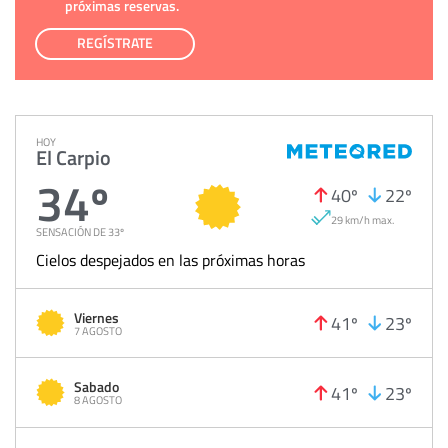
próximas reservas.
REGÍSTRATE
HOY
El Carpio
34º
40º
22º
29 km/h max.
SENSACIÓN DE 33º
Cielos despejados en las próximas horas
Viernes
41º
23º
7 AGOSTO
Sabado
41º
23º
8 AGOSTO