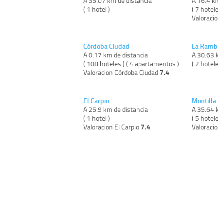
A 35.07 km de distancia
A 16.4 k
( 1 hotel )
( 7 hotel
Valoracio
Córdoba Ciudad
La Ramb
A 0.17 km de distancia
A 30.63 
( 108 hoteles ) ( 4 apartamentos )
( 2 hotele
7.4
Valoracion Córdoba Ciudad
El Carpio
Montilla
A 25.9 km de distancia
A 35.64 
( 1 hotel )
( 5 hotele
7.4
Valoracion El Carpio
Valoraci