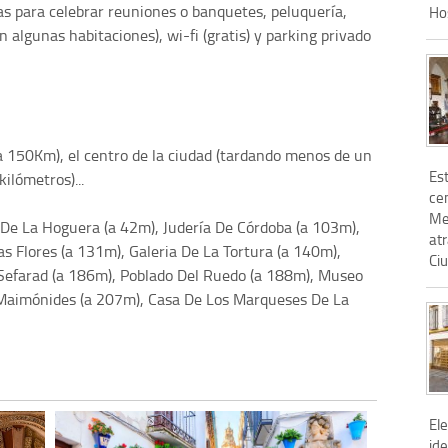
alas para celebrar reuniones o banquetes, peluquería,
Ho
 en algunas habitaciones), wi-fi (gratis) y parking privado
(a 150Km), el centro de la ciudad (tardando menos de un
Est
ilómetros)...
cen
Me
De La Hoguera (a 42m), Judería De Córdoba (a 103m),
atr
as Flores (a 131m), Galeria De La Tortura (a 140m),
Ci
Sefarad (a 186m), Poblado Del Ruedo (a 188m), Museo
 Maimónides (a 207m), Casa De Los Marqueses De La
El
ide