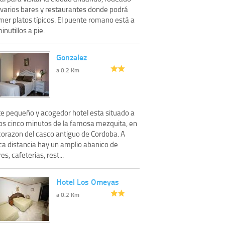
 varios bares y restaurantes donde podrá
mer platos típicos. El puente romano está a
inutillos a pie.
Gonzalez
a 0.2 Km
te pequeño y acogedor hotel esta situado a
os cinco minutos de la famosa mezquita, en
 corazon del casco antiguo de Cordoba. A
ca distancia hay un amplio abanico de
es, cafeterias, rest...
Hotel Los Omeyas
a 0.2 Km