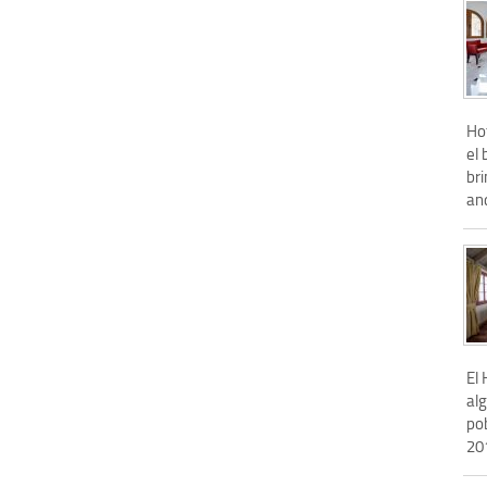
Ho
el 
br
an
El 
alg
pob
201