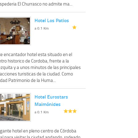
spederia El Churrasco no admite ma...
Hotel Los Patios
a 0.1 Km
e encantador hotel esta situado en el
tro historico de Cordoba, frente a la
zquita y a unos minutos de las principales
acciones turisticas de la ciudad. Como
udad Patrimonio de la Huma...
Hotel Eurostars
Maimónides
a 0.1 Km
egante hotel en pleno centro de Córdoba
al para visitar la ciudad andando, rodeado