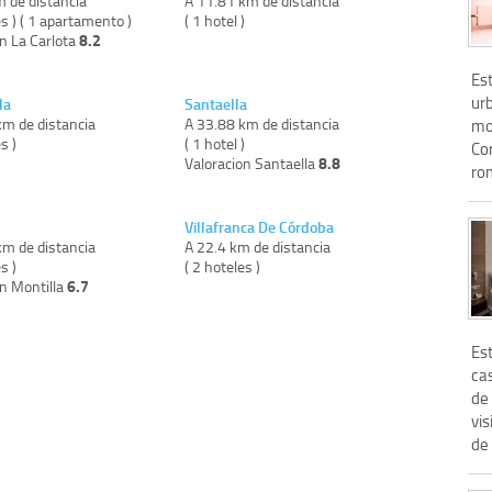
m de distancia
A 11.81 km de distancia
es ) ( 1 apartamento )
( 1 hotel )
8.2
n La Carlota
Est
urb
la
Santaella
km de distancia
A 33.88 km de distancia
mo
s )
( 1 hotel )
Co
8.8
Valoracion Santaella
ro
Villafranca De Córdoba
km de distancia
A 22.4 km de distancia
s )
( 2 hoteles )
6.7
on Montilla
Est
ca
de 
vis
de 