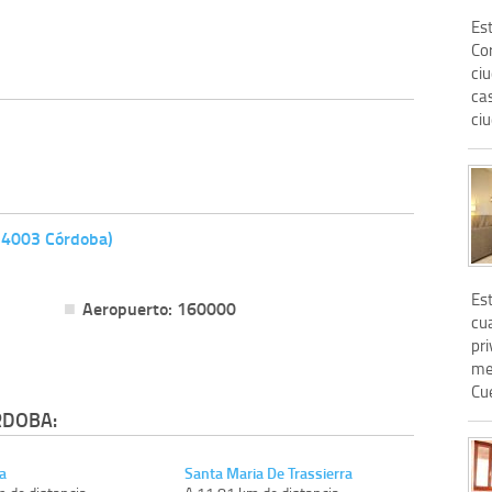
Es
Cor
ci
cas
ciu
(14003 Córdoba)
Es
Aeropuerto: 160000
cua
pr
me
Cue
RDOBA:
a
Santa Maria De Trassierra