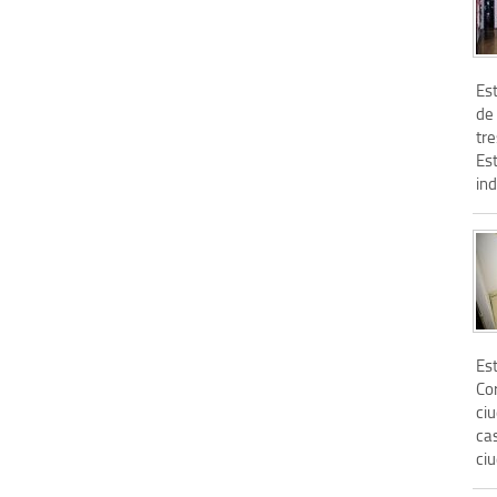
Es
de 
tre
Es
ind
Es
Cor
ci
cas
ciu