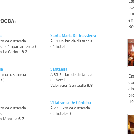
Es
pos
pa
en 
RDOBA:
Rec
a
Santa Maria De Trassierra
km de distancia
A 11.84 km de distancia
es ) ( 1 apartamento )
( 1 hotel )
8.2
n La Carlota
la
Santaella
km de distancia
A 33.71 km de distancia
Es
s )
( 1 hotel )
Co
8.8
Valoracion Santaella
alo
pr
Ho
Villafranca De Córdoba
km de distancia
A 22.5 km de distancia
s )
( 2 hoteles )
6.7
on Montilla