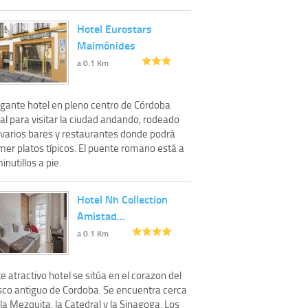
Hotel Eurostars
Maimónides
a 0.1 Km
egante hotel en pleno centro de Córdoba
al para visitar la ciudad andando, rodeado
 varios bares y restaurantes donde podrá
mer platos típicos. El puente romano está a
inutillos a pie.
Hotel Nh Collection
Amistad…
a 0.1 Km
e atractivo hotel se sitúa en el corazon del
sco antiguo de Cordoba. Se encuentra cerca
la Mezquita, la Catedral y la Sinagoga. Los