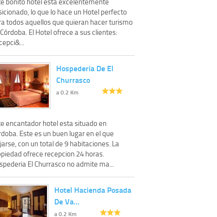
te bonito hotel está excelentemente
icionado, lo que lo hace un Hotel perfecto
ra todos aquellos que quieran hacer turismo
Córdoba. El Hotel ofrece a sus clientes:
epci&...
Hospederia De El
Churrasco
a 0.2 Km
te encantador hotel esta situado en
rdoba. Este es un buen lugar en el que
jarse, con un total de 9 habitaciones. La
opiedad ofrece recepcion 24 horas.
spederia El Churrasco no admite ma...
Hotel Hacienda Posada
De Va…
a 0.2 Km