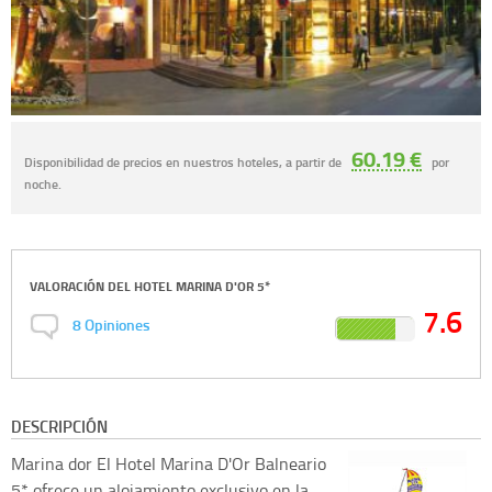
60.19 €
Disponibilidad de precios en nuestros hoteles, a partir de
por
noche.
VALORACIÓN DEL
HOTEL MARINA D'OR 5*
7.6
8
Opiniones
DESCRIPCIÓN
Marina dor
El Hotel Marina D'Or Balneario
5* ofrece un alojamiento exclusivo en la