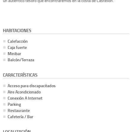
un auténtico tesoro que encontraremos en la costa de Castellón.
HABITACIONES
Calefacción
Caja fuerte
Minibar
Balcón/Terraza
CARACTERÍSTICAS
Acceso para discapacitados
Aire Acondicionado
Conexión A Internet
Parking
Restaurante
Cafetería / Bar
LOCALIZACIÓN