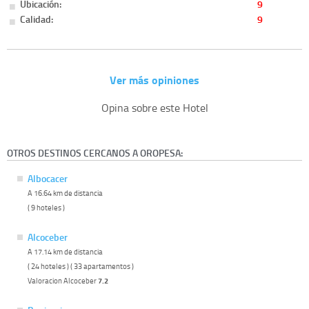
Ubicación:
9
Calidad:
9
Ver más opiniones
Opina sobre este Hotel
OTROS DESTINOS CERCANOS A OROPESA:
Albocacer
A 16.64 km de distancia
( 9 hoteles )
Alcoceber
A 17.14 km de distancia
( 24 hoteles ) ( 33 apartamentos )
Valoracion Alcoceber
7.2