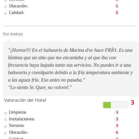
Ubicación:
5
Calidad:
5
Por
Andrea
"¡Horror!!! En el balneario de Marina d'or hace FRÍO. Es una
lástima que un sitio que me encantaba y al que iba con
frecuencia haya bajado tanto sus servicios. No puedes ir a una
balneario y constiparte debido a la fría temperatura ambiente y
a las aguas fría. Eso antes no pasaba."
"Lo siento Sr. Quer, no volveré."
Valoración del Hotel
3
Limpieza:
3
Instalaciones:
3
Servicio:
3
Ubicación:
4
Calidad:
3