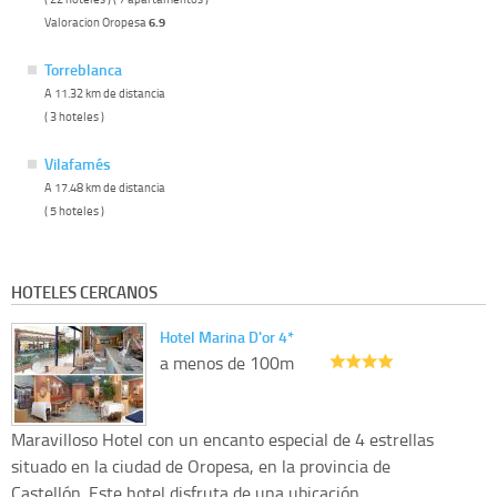
Valoracion Oropesa
6.9
Torreblanca
A 11.32 km de distancia
( 3 hoteles )
Vilafamés
A 17.48 km de distancia
( 5 hoteles )
HOTELES CERCANOS
Hotel Marina D'or 4*
a menos de 100m
Maravilloso Hotel con un encanto especial de 4 estrellas
situado en la ciudad de Oropesa, en la provincia de
Castellón. Este hotel disfruta de una ubicación