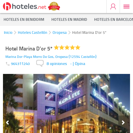
HOTELES EN BENIDORM
HOTELES EN MADRID
HOTELES EN BARCELO
Inicio
Hoteles Castellón
Oropesa
Hotel Marina D'or 5*
Hotel Marina D'or 5*
(
)
Marina Dor-Playa Morro De Gos,
Oropesa
12594
Castellón
8 opiniones
-
| Opina
964311240