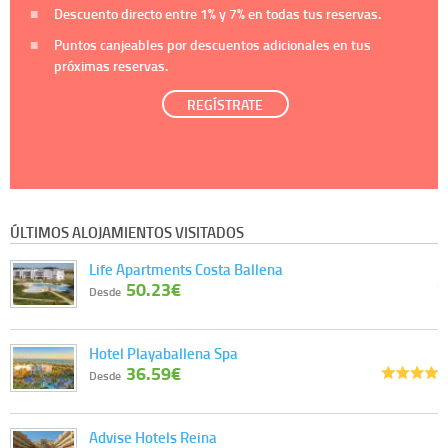
Descuento directo entre
1%
y
7%
en todas tus reservas.
Puntos canjeables por descuentos adicionales en tus
próximas reservas.
REGÍSTRATE
ÚLTIMOS ALOJAMIENTOS VISITADOS
Life Apartments Costa Ballena
50.23€
Desde
Hotel Playaballena Spa
36.59€
Desde
Advise Hotels Reina