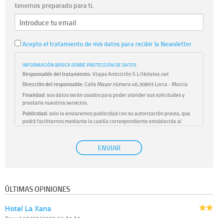
tenemos preparado para ti.
Acepto el tratamiento de mis datos para recibir la Newsletter
INFORMACIÓN BÁSICA SOBRE PROTECCIÓN DE DATOS
Responsable del tratamiento:
Viajes Anticiclón S.L/Hoteles.net
Dirección del responsable:
Calle Mayor número 46,30893 Lorca - Murcia
Finalidad:
sus datos serán usados para poder atender sus solicitudes y
prestarle nuestros servicios.
Publicidad:
solo le enviaremos publicidad con su autorización previa, que
podrá facilitarnos mediante la casilla correspondiente establecida al
efecto.
Base Jurídica:
únicamente trataremos sus datos con su consentimiento
ENVIAR
previo, que podrá facilitarnos mediante la casilla correspondiente
establecida al efecto.
Destinatarios:
con carácter general, sólo el personal de nuestra entidad
que esté debidamente autorizado podrá tener conocimiento de la
información que le pedimos. No se comunicarán datos a terceros.
ÚLTIMAS OPINIONES
Derechos:
tiene derecho a saber qué información tenemos sobre usted,
corregirla y eliminarla, tal y como se explica en la información adicional
Hotel La Xana
disponible en nuestra página web.
Información complementaria:
Puede consultar la información adicional y