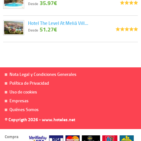
35.97€
Desde
Hotel The Level At Meliá Vill…
51.27€
Desde
Nota Legal y Condiciones Generales
Política de Privacidad
Uso de cookies
Empresas
Quiénes Somos
© Copyrigth 2026 - www.hoteles.net
Compra