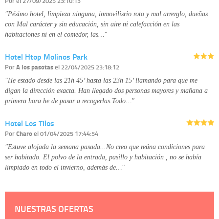
Por
el 27/09/2025 23:10:13
detallada sobre cómo tratamos sus datos en la
política de privacidad
"Pésimo hotel, limpieza ninguna, inmovilisrio roto y mal arrerglo, dueñas
con Mal carácter y sin educación, sin aire ni calefacción en las
habitaciones ni en el comedor, las…"
Hotel Htop Molinos Park
Por
A los pasotas
el 22/04/2025 23:18:12
"He estado desde las 21h 45’ hasta las 23h 15’ llamando para que me
digan la dirección exacta. Han llegado dos personas mayores y mañana a
primera hora he de pasar a recogerlas.Todo…"
Hotel Los Tilos
Por
Charo
el 01/04/2025 17:44:54
"Estuve alojada la semana pasada...No creo que reúna condiciones para
ser habitado. El polvo de la entrada, pasillo y habitación , no se había
limpiado en todo el invierno, además de…"
NUESTRAS OFERTAS