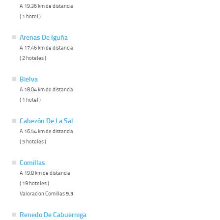
A 19.36 km de distancia
( 1 hotel )
Arenas De Iguña
A 17.46 km de distancia
( 2 hoteles )
Bielva
A 18.04 km de distancia
( 1 hotel )
Cabezón De La Sal
A 16.54 km de distancia
( 5 hoteles )
Comillas
A 19.8 km de distancia
( 19 hoteles )
Valoracion Comillas
9.3
Renedo De Cabuerniga