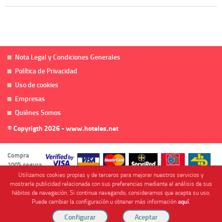
Nota Legal y Condiciones Generales
Política de Privacidad
Uso de cookies
Empresas
Quiénes Somos
© Copyrigth 2026 - www.hoteles.net
Compra
100% segura
Utilizamos cookies propias y de terceros para mejorar nuestros servicios y
mostrarle publicidad relacionada con sus preferencias mediante el análisis de sus
hábitos de navegación. Si continua navegando, consideramos que acepta su uso.
Puede cambiar la configuración u obtener más información
aquí
.
Cofinanciado por