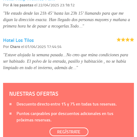
Por
A los pasotas
el 22/04/2025 23:18:12
"He estado desde las 21h 45’ hasta las 23h 15’ llamando para que me
digan la dirección exacta. Han llegado dos personas mayores y mañana a
primera hora he de pasar a recogerlas.Todo…"
Hotel Los Tilos
Por
Charo
el 01/04/2025 17:44:54
"Estuve alojada la semana pasada...No creo que reúna condiciones para
ser habitado. El polvo de la entrada, pasillo y habitación , no se había
limpiado en todo el invierno, además de…"
NUESTRAS OFERTAS
Descuento directo entre
1%
y
7%
en todas tus reservas.
Puntos canjeables por descuentos adicionales en tus
próximas reservas.
REGÍSTRATE