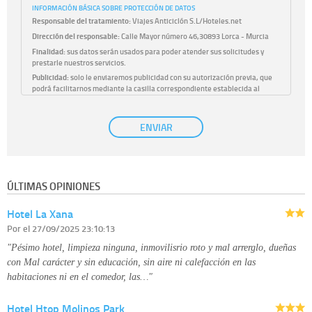
INFORMACIÓN BÁSICA SOBRE PROTECCIÓN DE DATOS
Responsable del tratamiento:
Viajes Anticiclón S.L/Hoteles.net
Dirección del responsable:
Calle Mayor número 46,30893 Lorca - Murcia
Finalidad:
sus datos serán usados para poder atender sus solicitudes y
prestarle nuestros servicios.
Publicidad:
solo le enviaremos publicidad con su autorización previa, que
podrá facilitarnos mediante la casilla correspondiente establecida al
efecto.
Base Jurídica:
únicamente trataremos sus datos con su consentimiento
ENVIAR
previo, que podrá facilitarnos mediante la casilla correspondiente
establecida al efecto.
Destinatarios:
con carácter general, sólo el personal de nuestra entidad
que esté debidamente autorizado podrá tener conocimiento de la
información que le pedimos. No se comunicarán datos a terceros.
ÚLTIMAS OPINIONES
Derechos:
tiene derecho a saber qué información tenemos sobre usted,
corregirla y eliminarla, tal y como se explica en la información adicional
Hotel La Xana
disponible en nuestra página web.
Información complementaria:
Puede consultar la información adicional y
Por
el 27/09/2025 23:10:13
detallada sobre cómo tratamos sus datos en la
política de privacidad
"Pésimo hotel, limpieza ninguna, inmovilisrio roto y mal arrerglo, dueñas
con Mal carácter y sin educación, sin aire ni calefacción en las
habitaciones ni en el comedor, las…"
Hotel Htop Molinos Park