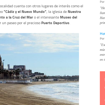
Po
localidad cuenta con otros lugares de interés como el
"He
"Cádiz y el Nuevo Mundo"
Nuestra
seo
, la iglesia de
lla
o a la Cruz del Mar
Museo del
o el interesante
Han
Puerto Deportivo
ar un paseo por el precioso
.
pri
Hot
Po
"Es
reú
ent
en 