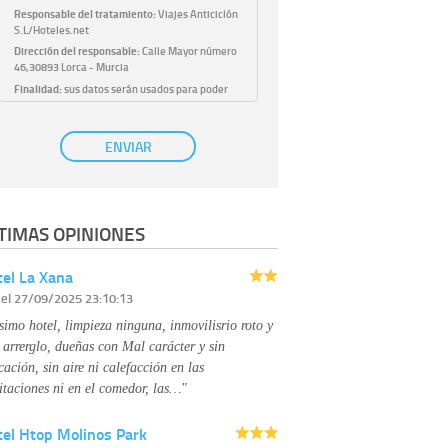
Responsable del tratamiento:
Viajes Anticiclón
S.L/Hoteles.net
Dirección del responsable:
Calle Mayor número
46,30893 Lorca - Murcia
Finalidad:
sus datos serán usados para poder
atender sus solicitudes y prestarle nuestros
servicios.
Publicidad:
solo le enviaremos publicidad con su
ENVIAR
autorización previa, que podrá facilitarnos
mediante la casilla correspondiente
establecida al efecto.
Base Jurídica:
únicamente trataremos sus datos
TIMAS OPINIONES
con su consentimiento previo, que podrá
facilitarnos mediante la casilla correspondiente
establecida al efecto.
el La Xana
Destinatarios:
con carácter general, sólo el
r
el 27/09/2025 23:10:13
personal de nuestra entidad que esté
debidamente autorizado podrá tener
simo hotel, limpieza ninguna, inmovilisrio roto y
conocimiento de la información que le pedimos.
No se comunicarán datos a terceros.
 arrerglo, dueñas con Mal carácter y sin
Derechos:
tiene derecho a saber qué
cación, sin aire ni calefacción en las
información tenemos sobre usted, corregirla y
itaciones ni en el comedor, las…"
eliminarla, tal y como se explica en la
información adicional disponible en nuestra
tel Htop Molinos Park
página web.