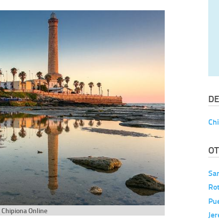
DE
Ch
OT
Sa
Ro
Pu
Chipiona Online
Jer