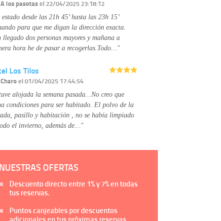
Información complementaria:
Puede consultar
r
A los pasotas
el 22/04/2025 23:18:12
la información adicional y detallada sobre cómo
 estado desde las 21h 45’ hasta las 23h 15’
tratamos sus datos en la
política de privacidad
mando para que me digan la dirección exacta.
 llegado dos personas mayores y mañana a
mera hora he de pasar a recogerlas.Todo…"
el Los Tilos
r
Charo
el 01/04/2025 17:44:54
tuve alojada la semana pasada...No creo que
na condiciones para ser habitado. El polvo de la
rada, pasillo y habitación , no se había limpiado
todo el invierno, además de…"
NUESTRAS OFERTAS
Descuento directo entre
1%
y
7%
en todas
tus reservas.
Puntos canjeables por descuentos
adicionales en tus próximas reservas.