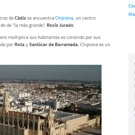
Cá
Ma
Cádiz
Chipiona
etros de
se encuentra
, un centro
Rocío Jurado
rdo de "la más grande",
.
no multiplica sus habitantes es conocido por sus
Rota
Sanlúcar de Barrameda
ado por
y
, Chipiona es un