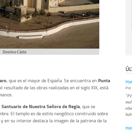
Destino Cádiz
ÚL
faro
Punta
, que es el mayor de España. Se encuentra en
Hot
 resultado de las obras realizadas en el siglo XIX, está
Po
manos.
"Pé
mal
Santuario de Nuestra Señora de Regla
l
, que se
edu
bre. El templo es de estilo neogótico construido sobre
hab
 y en su interior destaca la imagen de la patrona de la
Ho