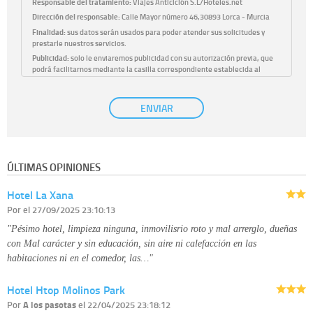
Responsable del tratamiento:
Viajes Anticiclón S.L/Hoteles.net
Dirección del responsable:
Calle Mayor número 46,30893 Lorca - Murcia
Finalidad:
sus datos serán usados para poder atender sus solicitudes y
prestarle nuestros servicios.
Publicidad:
solo le enviaremos publicidad con su autorización previa, que
podrá facilitarnos mediante la casilla correspondiente establecida al
efecto.
Base Jurídica:
únicamente trataremos sus datos con su consentimiento
ENVIAR
previo, que podrá facilitarnos mediante la casilla correspondiente
establecida al efecto.
Destinatarios:
con carácter general, sólo el personal de nuestra entidad
que esté debidamente autorizado podrá tener conocimiento de la
información que le pedimos. No se comunicarán datos a terceros.
ÚLTIMAS OPINIONES
Derechos:
tiene derecho a saber qué información tenemos sobre usted,
corregirla y eliminarla, tal y como se explica en la información adicional
Hotel La Xana
disponible en nuestra página web.
Información complementaria:
Puede consultar la información adicional y
Por
el 27/09/2025 23:10:13
detallada sobre cómo tratamos sus datos en la
política de privacidad
"Pésimo hotel, limpieza ninguna, inmovilisrio roto y mal arrerglo, dueñas
con Mal carácter y sin educación, sin aire ni calefacción en las
habitaciones ni en el comedor, las…"
Hotel Htop Molinos Park
Por
A los pasotas
el 22/04/2025 23:18:12