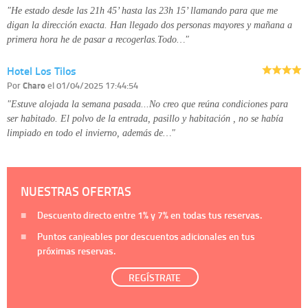
"He estado desde las 21h 45’ hasta las 23h 15’ llamando para que me
digan la dirección exacta. Han llegado dos personas mayores y mañana a
primera hora he de pasar a recogerlas.Todo…"
Hotel Los Tilos
Por
Charo
el 01/04/2025 17:44:54
"Estuve alojada la semana pasada...No creo que reúna condiciones para
ser habitado. El polvo de la entrada, pasillo y habitación , no se había
limpiado en todo el invierno, además de…"
NUESTRAS OFERTAS
Descuento directo entre
1%
y
7%
en todas tus reservas.
Puntos canjeables por descuentos adicionales en tus
próximas reservas.
REGÍSTRATE