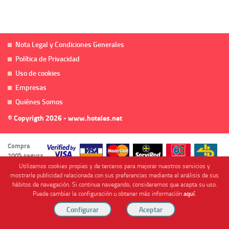
Nota Legal y Condiciones Generales
Política de Privacidad
Uso de cookies
Empresas
Quiénes Somos
© Copyrigth 2026 - www.hoteles.net
Compra
100% segura
Utilizamos cookies propias y de terceros para mejorar nuestros servicios y
mostrarle publicidad relacionada con sus preferencias mediante el análisis de sus
hábitos de navegación. Si continua navegando, consideramos que acepta su uso.
Puede cambiar la configuración u obtener más información
aquí
.
Cofinanciado por
Viajes Anticiclón, S.L. Agencia de Viajes Online - C.I. MU-107-2-25. C/ Mayor nº46 Bajo,