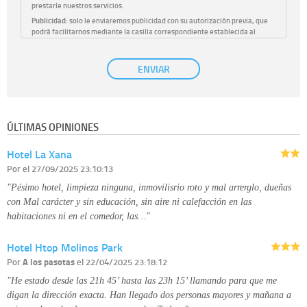
prestarle nuestros servicios.
Publicidad:
solo le enviaremos publicidad con su autorización previa, que
podrá facilitarnos mediante la casilla correspondiente establecida al
efecto.
Base Jurídica:
únicamente trataremos sus datos con su consentimiento
ENVIAR
previo, que podrá facilitarnos mediante la casilla correspondiente
establecida al efecto.
Destinatarios:
con carácter general, sólo el personal de nuestra entidad
que esté debidamente autorizado podrá tener conocimiento de la
información que le pedimos. No se comunicarán datos a terceros.
ÚLTIMAS OPINIONES
Derechos:
tiene derecho a saber qué información tenemos sobre usted,
corregirla y eliminarla, tal y como se explica en la información adicional
Hotel La Xana
disponible en nuestra página web.
Información complementaria:
Puede consultar la información adicional y
Por
el 27/09/2025 23:10:13
detallada sobre cómo tratamos sus datos en la
política de privacidad
"Pésimo hotel, limpieza ninguna, inmovilisrio roto y mal arrerglo, dueñas
con Mal carácter y sin educación, sin aire ni calefacción en las
habitaciones ni en el comedor, las…"
Hotel Htop Molinos Park
Por
A los pasotas
el 22/04/2025 23:18:12
"He estado desde las 21h 45’ hasta las 23h 15’ llamando para que me
digan la dirección exacta. Han llegado dos personas mayores y mañana a