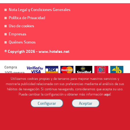
Nota Legal y Condiciones Generales
Política de Privacidad
Uso de cookies
Empresas
Quiénes Somos
© Copyrigth 2026 - www.hoteles.net
Compra
100% segura
Utilizamos cookies propias y de terceros para mejorar nuestros servicios y
mostrarle publicidad relacionada con sus preferencias mediante el análisis de sus
hábitos de navegación. Si continua navegando, consideramos que acepta su uso.
Puede cambiar la configuración u obtener más información
aquí
.
Cofinanciado por
Viajes Anticiclón, S.L. Agencia de Viajes Online - C.I. MU-107-2-25. C/ Mayor nº46 Bajo,
CP: 30893, Almendricos (Murcia, Spain).