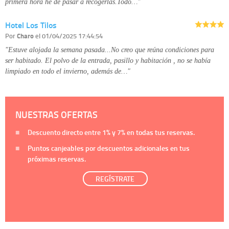
primera hora he de pasar a recogerlas.Todo…"
Hotel Los Tilos
Por
Charo
el 01/04/2025 17:44:54
"Estuve alojada la semana pasada...No creo que reúna condiciones para
ser habitado. El polvo de la entrada, pasillo y habitación , no se había
limpiado en todo el invierno, además de…"
NUESTRAS OFERTAS
Descuento directo entre
1%
y
7%
en todas tus reservas.
Puntos canjeables por descuentos adicionales en tus
próximas reservas.
REGÍSTRATE