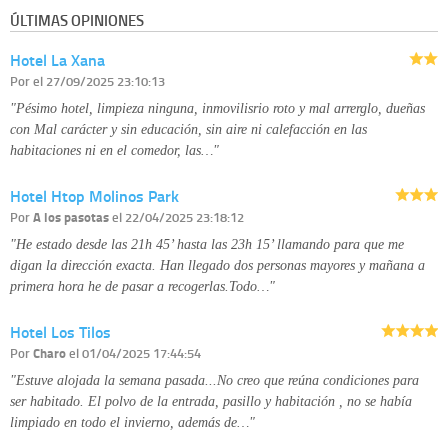
información que le pedimos. No se comunicarán datos a terceros.
ÚLTIMAS OPINIONES
Derechos:
tiene derecho a saber qué información tenemos sobre usted,
corregirla y eliminarla, tal y como se explica en la información adicional
Hotel La Xana
disponible en nuestra página web.
Información complementaria:
Puede consultar la información adicional y
Por
el 27/09/2025 23:10:13
detallada sobre cómo tratamos sus datos en la
política de privacidad
"Pésimo hotel, limpieza ninguna, inmovilisrio roto y mal arrerglo, dueñas
con Mal carácter y sin educación, sin aire ni calefacción en las
habitaciones ni en el comedor, las…"
Hotel Htop Molinos Park
Por
A los pasotas
el 22/04/2025 23:18:12
"He estado desde las 21h 45’ hasta las 23h 15’ llamando para que me
digan la dirección exacta. Han llegado dos personas mayores y mañana a
primera hora he de pasar a recogerlas.Todo…"
Hotel Los Tilos
Por
Charo
el 01/04/2025 17:44:54
"Estuve alojada la semana pasada...No creo que reúna condiciones para
ser habitado. El polvo de la entrada, pasillo y habitación , no se había
limpiado en todo el invierno, además de…"