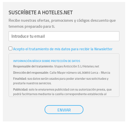
SUSCRÍBETE A HOTELES.NET
Recibe nuestras ofertas, promociones y códigos descuento que
tenemos preparado para ti.
Acepto el tratamiento de mis datos para recibir la Newsletter
INFORMACIÓN BÁSICA SOBRE PROTECCIÓN DE DATOS
Responsable del tratamiento:
Viajes Anticiclón S.L/Hoteles.net
Dirección del responsable:
Calle Mayor número 46,30893 Lorca - Murcia
Finalidad:
sus datos serán usados para poder atender sus solicitudes y
prestarle nuestros servicios.
Publicidad:
solo le enviaremos publicidad con su autorización previa, que
podrá facilitarnos mediante la casilla correspondiente establecida al
efecto.
Base Jurídica:
únicamente trataremos sus datos con su consentimiento
ENVIAR
previo, que podrá facilitarnos mediante la casilla correspondiente
establecida al efecto.
Destinatarios:
con carácter general, sólo el personal de nuestra entidad
que esté debidamente autorizado podrá tener conocimiento de la