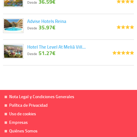
36.59€
Desde
Advise Hotels Reina
35.97€
Desde
Hotel The Level At Meliá Vill…
51.27€
Desde
Nota Legal y Condiciones Generales
Política de Privacidad
Uso de cookies
Empresas
Quiénes Somos