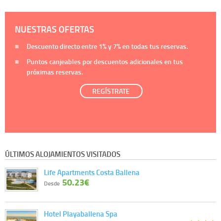
NUESTRAS OFERTAS
Descuento directo entre
1%
y
7%
en todas tus reservas.
Puntos canjeables por descuentos adicionales en tus
próximas reservas.
REGÍSTRATE
ÚLTIMOS ALOJAMIENTOS VISITADOS
Life Apartments Costa Ballena
50.23€
Desde
Hotel Playaballena Spa