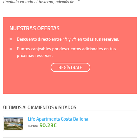
limpiado en todo el invierno, además de…"
NUESTRAS OFERTAS
Descuento directo entre
1%
y
7%
en todas tus reservas.
Puntos canjeables por descuentos adicionales en tus
próximas reservas.
REGÍSTRATE
ÚLTIMOS ALOJAMIENTOS VISITADOS
Life Apartments Costa Ballena
50.23€
Desde