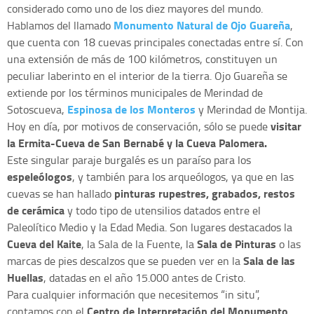
considerado como uno de los diez mayores del mundo.
Monumento Natural de Ojo Guareña
Hablamos del llamado
,
que cuenta con 18 cuevas principales conectadas entre sí. Con
una extensión de más de 100 kilómetros, constituyen un
peculiar laberinto en el interior de la tierra. Ojo Guareña se
extiende por los términos municipales de Merindad de
Espinosa de los Monteros
Sotoscueva,
y Merindad de Montija.
visitar
Hoy en día, por motivos de conservación, sólo se puede
la Ermita-Cueva de San Bernabé y la Cueva Palomera.
Este singular paraje burgalés es un paraíso para los
espeleólogos
, y también para los arqueólogos, ya que en las
pinturas rupestres, grabados, restos
cuevas se han hallado
de cerámica
y todo tipo de utensilios datados entre el
Paleolítico Medio y la Edad Media. Son lugares destacados la
Cueva del Kaite
Sala de Pinturas
, la Sala de la Fuente, la
o las
Sala de las
marcas de pies descalzos que se pueden ver en la
Huellas
, datadas en el año 15.000 antes de Cristo.
Para cualquier información que necesitemos “in situ”,
Centro de Interpretación del Monumento
contamos con el