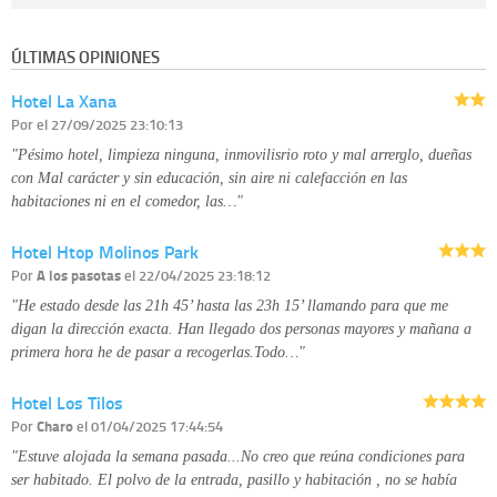
Destinatarios:
con carácter general, sólo el personal de nuestra entidad
que esté debidamente autorizado podrá tener conocimiento de la
información que le pedimos. No se comunicarán datos a terceros.
ÚLTIMAS OPINIONES
Derechos:
tiene derecho a saber qué información tenemos sobre usted,
corregirla y eliminarla, tal y como se explica en la información adicional
Hotel La Xana
disponible en nuestra página web.
Información complementaria:
Puede consultar la información adicional y
Por
el 27/09/2025 23:10:13
detallada sobre cómo tratamos sus datos en la
política de privacidad
"Pésimo hotel, limpieza ninguna, inmovilisrio roto y mal arrerglo, dueñas
con Mal carácter y sin educación, sin aire ni calefacción en las
habitaciones ni en el comedor, las…"
Hotel Htop Molinos Park
Por
A los pasotas
el 22/04/2025 23:18:12
"He estado desde las 21h 45’ hasta las 23h 15’ llamando para que me
digan la dirección exacta. Han llegado dos personas mayores y mañana a
primera hora he de pasar a recogerlas.Todo…"
Hotel Los Tilos
Por
Charo
el 01/04/2025 17:44:54
"Estuve alojada la semana pasada...No creo que reúna condiciones para
ser habitado. El polvo de la entrada, pasillo y habitación , no se había