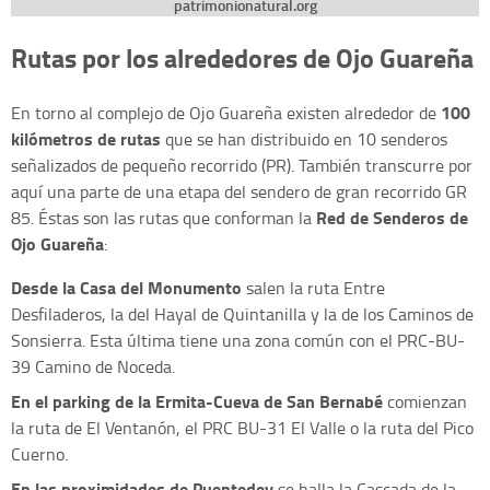
patrimonionatural.org
Rutas por los alrededores de Ojo Guareña
100
En torno al complejo de Ojo Guareña existen alrededor de
kilómetros de rutas
que se han distribuido en 10 senderos
señalizados de pequeño recorrido (PR). También transcurre por
aquí una parte de una etapa del sendero de gran recorrido GR
Red de Senderos de
85. Éstas son las rutas que conforman la
Ojo Guareña
:
Desde la Casa del Monumento
salen la ruta Entre
Desfiladeros, la del Hayal de Quintanilla y la de los Caminos de
Sonsierra. Esta última tiene una zona común con el PRC-BU-
39 Camino de Noceda.
E
n el parking de la Ermita-Cueva de San Bernabé
comienzan
la ruta de El Ventanón, el PRC BU-31 El Valle o la ruta del Pico
Cuerno.
En las proximidades de Puentedey
se halla la Cascada de la