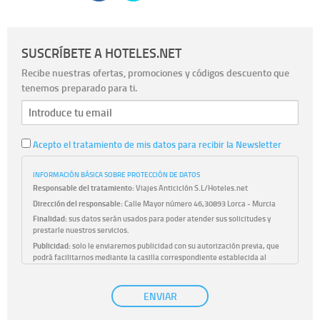
SUSCRÍBETE A HOTELES.NET
Recibe nuestras ofertas, promociones y códigos descuento que
tenemos preparado para ti.
Acepto el tratamiento de mis datos para recibir la Newsletter
INFORMACIÓN BÁSICA SOBRE PROTECCIÓN DE DATOS
Responsable del tratamiento:
Viajes Anticiclón S.L/Hoteles.net
Dirección del responsable:
Calle Mayor número 46,30893 Lorca - Murcia
Finalidad:
sus datos serán usados para poder atender sus solicitudes y
prestarle nuestros servicios.
Publicidad:
solo le enviaremos publicidad con su autorización previa, que
podrá facilitarnos mediante la casilla correspondiente establecida al
efecto.
Base Jurídica:
únicamente trataremos sus datos con su consentimiento
ENVIAR
previo, que podrá facilitarnos mediante la casilla correspondiente
establecida al efecto.