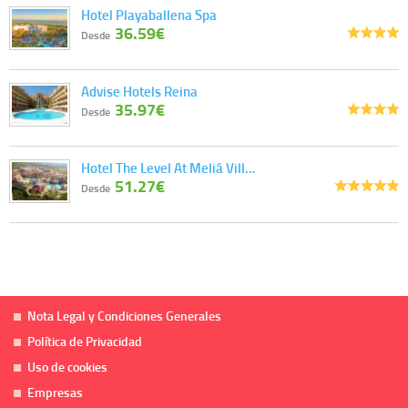
Hotel Playaballena Spa
36.59€
Desde
Advise Hotels Reina
35.97€
Desde
Hotel The Level At Meliá Vill…
51.27€
Desde
Nota Legal y Condiciones Generales
Política de Privacidad
Uso de cookies
Empresas