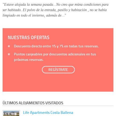
"Estuve alojada la semana pasada...No creo que reúna condiciones para
ser habitado. El polvo de la entrada, pasillo y habitación , no se había
limpiado en todo el invierno, además de…"
NUESTRAS OFERTAS
Descuento directo entre
1%
y
7%
en todas tus reservas.
Puntos canjeables por descuentos adicionales en tus
próximas reservas.
REGÍSTRATE
ÚLTIMOS ALOJAMIENTOS VISITADOS
Life Apartments Costa Ballena