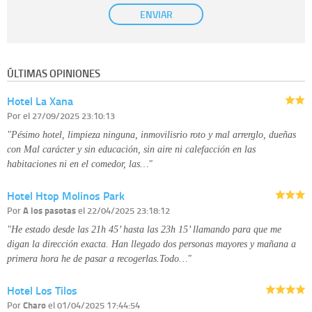
Base Jurídica:
únicamente trataremos sus datos con su consentimiento
ENVIAR
previo, que podrá facilitarnos mediante la casilla correspondiente
establecida al efecto.
Destinatarios:
con carácter general, sólo el personal de nuestra entidad
que esté debidamente autorizado podrá tener conocimiento de la
información que le pedimos. No se comunicarán datos a terceros.
ÚLTIMAS OPINIONES
Derechos:
tiene derecho a saber qué información tenemos sobre usted,
corregirla y eliminarla, tal y como se explica en la información adicional
Hotel La Xana
disponible en nuestra página web.
Información complementaria:
Puede consultar la información adicional y
Por
el 27/09/2025 23:10:13
detallada sobre cómo tratamos sus datos en la
política de privacidad
"Pésimo hotel, limpieza ninguna, inmovilisrio roto y mal arrerglo, dueñas
con Mal carácter y sin educación, sin aire ni calefacción en las
habitaciones ni en el comedor, las…"
Hotel Htop Molinos Park
Por
A los pasotas
el 22/04/2025 23:18:12
"He estado desde las 21h 45’ hasta las 23h 15’ llamando para que me
digan la dirección exacta. Han llegado dos personas mayores y mañana a
primera hora he de pasar a recogerlas.Todo…"
Hotel Los Tilos
Por
Charo
el 01/04/2025 17:44:54