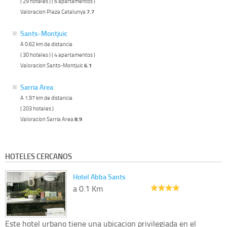
( 29 hoteles ) ( 6 apartamentos )
Valoracion Plaza Catalunya
7.7
Sants-Montjuic
A 0.62 km de distancia
( 30 hoteles ) ( 4 apartamentos )
Valoracion Sants-Montjuic
6.1
Sarria Area
A 1.97 km de distancia
( 203 hoteles )
Valoracion Sarria Area
8.9
HOTELES CERCANOS
Hotel Abba Sants
a 0.1 Km
Este hotel urbano tiene una ubicacion privilegiada en el