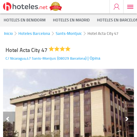
HOTELES EN BENIDORM
HOTELES EN MADRID
HOTELES EN BARCELO
Inicio
Hoteles Barcelona
Sants-Montjuic
Hotel Acta City 47
Hotel Acta City 47
(
)
| Opina
C/ Nicaragua,47
Sants-Montjuic
08029
Barcelona