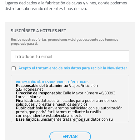
lugares dedicados a la fabricación de cavas y vinos, donde podemos
disfrutar saboreando diferentes tipos de uva.
SUSCRÍBETE A HOTELES.NET
Recibe nuestras ofertas, promociones y códigos descuento que tenemos
preparado para ti.
Acepto el tratamiento de mis datos para recibir la Newsletter
INFORMACIÓN BÁSICA SOBRE PROTECCIÓN DE DATOS
Responsable del tratamiento:
Viajes Anticiclón
S.L/Hoteles.net
Dirección del responsable:
Calle Mayor número 46,30893
Lorca - Murcia
Finalidad:
sus datos serán usados para poder atender sus
solicitudes y prestarle nuestros servicios.
Publicidad:
solo le enviaremos publicidad con su autorización
previa, que podrá facilitarnos mediante la casilla
correspondiente establecida al efecto.
Base Jurídica:
únicamente trataremos sus datos con su
consentimiento previo, que podrá facilitarnos mediante la
casilla correspondiente establecida al efecto.
Destinatarios:
con carácter general, sólo el personal de
nuestra entidad que esté debidamente autorizado podrá
ENVIAR
tener conocimiento de la información que le pedimos. No se