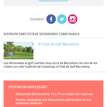
comunicarán datos a terceros.
Derechos:
tiene derecho a saber qué información tenemos
sobre usted, corregirla y eliminarla, tal y como se explica en
la información adicional disponible en nuestra página web.
Información complementaria:
Puede consultar la información
adicional y detallada sobre cómo tratamos sus datos en la
política de privacidad
SÍGUENOS
DISFRUTA SANT ESTEVE SESROVIRES COMO NUNCA
El Club de Golf Barcelona
Los aficionados al golf cuentan muy cerca de Barcelona con uno de los
clubes con más tradición de Catalunya, el Club de Golf Barcelona...
OFERTAS EN HOTELES.NET
Descuento directo entre 1% y 7% en todas tus reservas.
Puntos canjeables por descuentos adicionales en tus
próximas reservas.