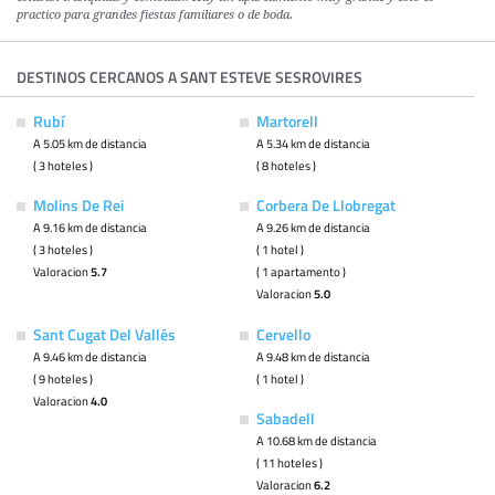
practico para grandes fiestas familiares o de boda.
DESTINOS CERCANOS A SANT ESTEVE SESROVIRES
Rubí
Martorell
A 5.05 km de distancia
A 5.34 km de distancia
( 3 hoteles )
( 8 hoteles )
Molins De Rei
Corbera De Llobregat
A 9.16 km de distancia
A 9.26 km de distancia
( 3 hoteles )
( 1 hotel )
Valoracion
5.7
( 1 apartamento )
Valoracion
5.0
Sant Cugat Del Vallés
Cervello
A 9.46 km de distancia
A 9.48 km de distancia
( 9 hoteles )
( 1 hotel )
Valoracion
4.0
Sabadell
A 10.68 km de distancia
( 11 hoteles )
Valoracion
6.2