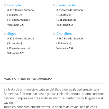
Eixample
Castelldefels
A 19.93 km de distancia
A 23.94 km de distancia
( 103 hoteles )
( 23 hoteles )
( 41 apartamentos )
( 2 apartamentos )
Valoracion
7.6
Valoracion
6.3
Sitges
Granollers
A 30.91 km de distancia
A 28.73 km de distancia
( 61 hoteles )
( 13 hoteles )
( 10 apartamentos )
Valoracion
7.0
Valoracion
6.7
“SAN ESTEBAN DE SASROVIRAS”
Se trata de un municipio catalán del Bajo Llobregat, perteneciente a
Barcelona. Si damos un paseo por las calles del centro urbano podemos
descubrir impresionantes edificios domo: el centro cívico, la iglesia o el
casino.
También podemos encontrarnos un séquito de cavas, uno de esos