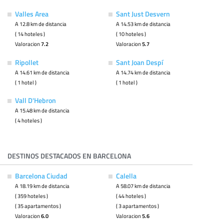
Valles Area
Sant Just Desvern
A 12.8 km de distancia
A 14.53 km de distancia
( 14 hoteles )
( 10 hoteles )
Valoracion
7.2
Valoracion
5.7
Ripollet
Sant Joan Despí
A 14.61 km de distancia
A 14.74 km de distancia
( 1 hotel )
( 1 hotel )
Vall D'Hebron
A 15.48 km de distancia
( 4 hoteles )
DESTINOS DESTACADOS EN BARCELONA
Barcelona Ciudad
Calella
A 18.19 km de distancia
A 58.07 km de distancia
( 359 hoteles )
( 44 hoteles )
( 35 apartamentos )
( 3 apartamentos )
Valoracion
6.0
Valoracion
5.6