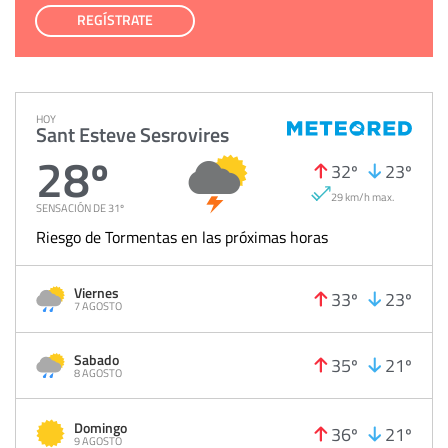
REGÍSTRATE
HOY
Sant Esteve Sesrovires
28º
32º
23º
29 km/h max.
SENSACIÓN DE 31º
Riesgo de Tormentas en las próximas horas
Viernes
33º
23º
7 AGOSTO
Sabado
35º
21º
8 AGOSTO
Domingo
36º
21º
9 AGOSTO