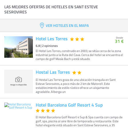
LAS MEJORES OFERTAS DE HOTELES EN SANT ESTEVE
SESROVIRES
VER HOTELES EN EL MAPA
Hotel Les Torres
Desde
31 €
6.8
|
2
opiniones
El Hotel Les Torres, construido en 2003, se sitúa cerca de la zona
industrial junto a la Ruta del Cava. Cerca del hotel se encuentra el
campo de golf Masía Bach y está situado
Hostal Las Torres
El Hostal Las Torres goza de una ubicación tranquila en Sant
Esteve Sesrovires, a poco más de 2 km de Matorell. Este
establecimiento de estilo rústico ofrece un alojamiento
agradable. Alberga un
Hotel Barcelona Golf Resort 4 Sup
El Hotel Barcelona Golf Resort 4 Sup & Spa cuenta con campo de
golf, spa, piscina al aire libre de temporada y restaurante. Este
hotel elegante está situado en Sant Esteve Sesrovires, a 35